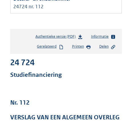
24724 nr. 112
Authentieke versie (PDF)
b
Informatie
e
Gerelateerd
Printen
Delen
s
t
24 724
a
n
d
Studiefinanciering
s
g
r
o
Nr. 112
o
t
t
VERSLAG VAN EEN ALGEMEEN OVERLEG
e
: