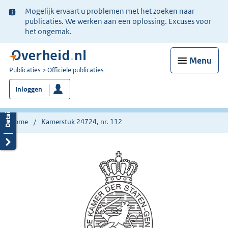
Ter
Mogelijk ervaart u problemen met het zoeken naar
informatie:
publicaties. We werken aan een oplossing. Excuses voor
het ongemak.
Menu
U
Publicaties
Officiële publicaties
bent
Inloggen
nu
hier:
Home
Kamerstuk 24724, nr. 112