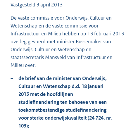
Vastgesteld
3 april 2013
1
7
6
De vaste commissie voor Onderwijs, Cultuur en
K
Wetenschap en de vaste commissie voor
b
Infrastructuur en Milieu hebben op 13 februari 2013
overleg gevoerd met minister Bussemaker van
Onderwijs, Cultuur en Wetenschap en
staatssecretaris Mansveld van Infrastructuur en
Milieu over:
–
de brief van de minister van Onderwijs,
Cultuur en Wetenschap d.d. 18 januari
2013 met de hoofdlijnen
studiefinanciering ten behoeve van een
toekomstbestendige studiefinanciering
voor sterke onderwijskwaliteit (
24 724, nr.
103
);