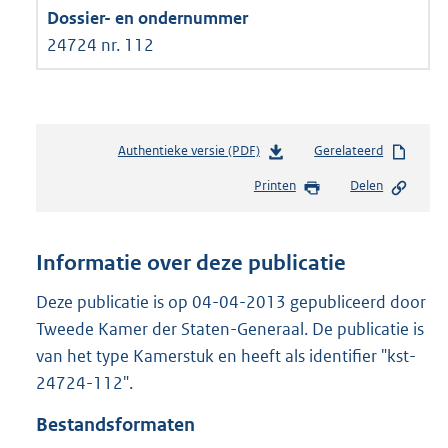
24724 nr. 112
Authentieke versie (PDF)
b
Gerelateerd
e
Printen
Delen
s
t
a
n
Informatie over deze publicatie
d
s
Deze publicatie is op 04-04-2013 gepubliceerd door
g
Tweede Kamer der Staten-Generaal. De publicatie is
r
van het type Kamerstuk en heeft als identifier "kst-
o
24724-112".
o
t
Bestandsformaten
t
e