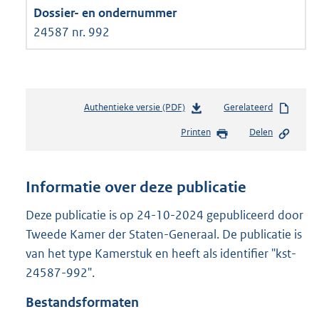
24587 nr. 992
Authentieke versie (PDF)
b
Gerelateerd
e
Printen
Delen
s
t
a
n
Informatie over deze publicatie
d
s
Deze publicatie is op 24-10-2024 gepubliceerd door
g
Tweede Kamer der Staten-Generaal. De publicatie is
r
van het type Kamerstuk en heeft als identifier "kst-
o
24587-992".
o
t
Bestandsformaten
t
e