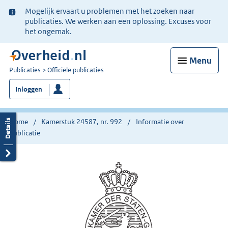
Ter
Mogelijk ervaart u problemen met het zoeken naar
informatie:
publicaties. We werken aan een oplossing. Excuses voor
het ongemak.
Menu
U
Publicaties
Officiële publicaties
bent
Inloggen
nu
hier:
Home
Kamerstuk 24587, nr. 992
Informatie over
publicatie