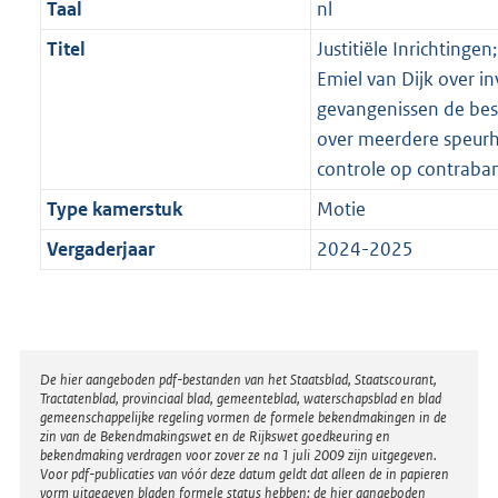
Taal
nl
Titel
Justitiële Inrichtingen
Emiel van Dijk over i
gevangenissen de bes
over meerdere speur
controle op contraba
Type kamerstuk
Motie
Vergaderjaar
2024-2025
Disclaimer
De hier aangeboden pdf-bestanden van het Staatsblad, Staatscourant,
Tractatenblad, provinciaal blad, gemeenteblad, waterschapsblad en blad
gemeenschappelijke regeling vormen de formele bekendmakingen in de
zin van de Bekendmakingswet en de Rijkswet goedkeuring en
bekendmaking verdragen voor zover ze na 1 juli 2009 zijn uitgegeven.
Voor pdf-publicaties van vóór deze datum geldt dat alleen de in papieren
vorm uitgegeven bladen formele status hebben; de hier aangeboden