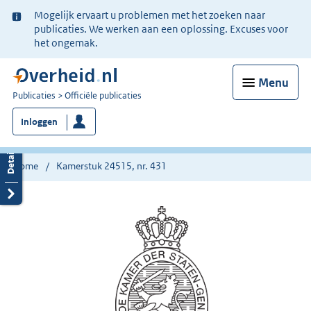
Ter
Mogelijk ervaart u problemen met het zoeken naar
informatie:
publicaties. We werken aan een oplossing. Excuses voor
het ongemak.
Menu
U
Publicaties
Officiële publicaties
bent
Inloggen
nu
hier:
Home
Kamerstuk 24515, nr. 431