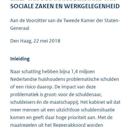
7
SOCIALE ZAKEN EN WERKGELEGENHEID
4
K
Aan de Voorzitter van de Tweede Kamer der Staten-
b
Generaal
Den Haag, 22 mei 2018
Inleiding
Naar schatting hebben bijna 1,4 miljoen
Nederlandse huishoudens problematische schulden
of een risico daarop. De impact van deze
problematiek is groot: voor de schuldenaar,
schuldeisers én de maatschappij. Het kabinet wil dat
meer mensen uit een uitzichtloze schuldensituatie
komen en geeft daar hoge prioriteit aan. Met de
maatregelen uit het Regeerakkoord worden