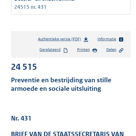
24515 nr. 431
Authentieke versie (PDF)
b
Informatie
e
Gerelateerd
Printen
Delen
s
t
24 515
a
n
d
Preventie en bestrijding van stille
s
armoede en sociale uitsluiting
g
r
o
o
t
Nr. 431
t
e
BRIEF VAN DE STAATSSECRETARIS VAN
: