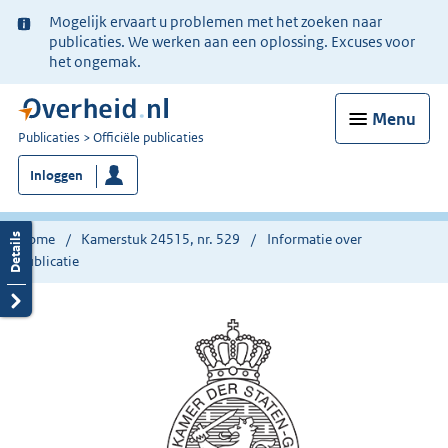
Ter
Mogelijk ervaart u problemen met het zoeken naar
informatie:
publicaties. We werken aan een oplossing. Excuses voor
het ongemak.
Menu
U
Publicaties
Officiële publicaties
bent
Inloggen
nu
hier:
Home
Kamerstuk 24515, nr. 529
Informatie over
publicatie