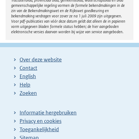
Tractatenblad, provinciaal blad, gemeenteblad, waterschapsblad en blad
gemeenschappelijke regeling vormen de formele bekendmakingen in de
zin van de Bekendmakingswet en de Rijkswet goedkeuring en
bekendmaking verdragen voor zover ze na 1 juli 2009 zijn uitgegeven.
Voor pdf-publicaties van vóór deze datum geldt dat alleen de in papieren
vorm uitgegeven bladen formele status hebben; de hier aangeboden
elektronische versies daarvan worden bij wijze van service aangeboden.
Over deze website
Contact
English
Help
Zoeken
Informatie hergebruiken
Privacy en cookies
Toegankelijkheid
Sitemap