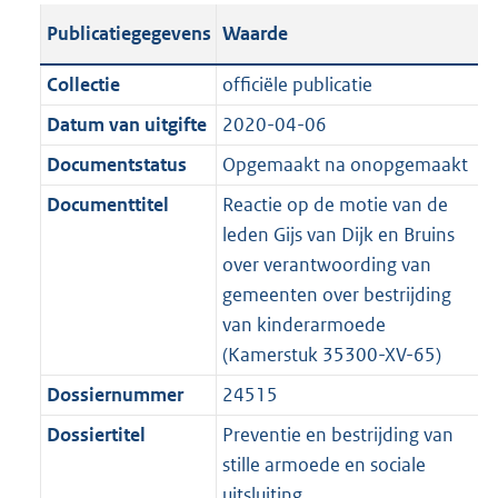
t
s
a
c
i
l
e
t
t
o
Publicatiegegevens
Waarde
a
t
t
a
c
i
:
e
t
t
n
a
i
t
a
c
3
:
e
t
Collectie
officiële publicatie
d
n
e
i
t
a
9
8
:
e
Datum van uitgifte
2020-04-06
s
d
i
e
i
t
K
K
7
:
g
s
Documentstatus
Opgemaakt na onopgemaakt
n
i
e
i
b
b
K
1
r
g
f
n
i
e
b
0
Documenttitel
Reactie op de motie van de
o
r
o
f
n
i
K
leden Gijs van Dijk en Bruins
o
o
r
o
f
n
b
over verantwoording van
t
o
m
r
o
f
gemeenten over bestrijding
t
t
a
m
r
o
van kinderarmoede
e
t
a
a
m
r
(Kamerstuk 35300-XV-65)
:
e
t
a
a
m
Dossiernummer
24515
2
:
t
a
a
K
2
Dossiertitel
Preventie en bestrijding van
t
a
b
K
stille armoede en sociale
t
b
uitsluiting