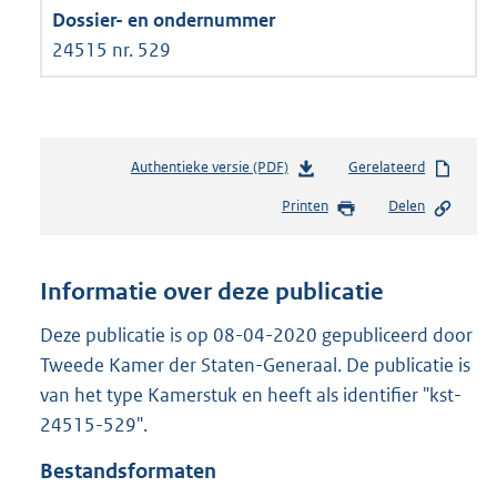
24515 nr. 529
Authentieke versie (PDF)
b
Gerelateerd
e
Printen
Delen
s
t
a
n
Informatie over deze publicatie
d
s
Deze publicatie is op 08-04-2020 gepubliceerd door
g
Tweede Kamer der Staten-Generaal. De publicatie is
r
van het type Kamerstuk en heeft als identifier "kst-
o
24515-529".
o
t
Bestandsformaten
t
e