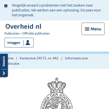
Ter
Mogelijk ervaart u problemen met het zoeken naar
informatie:
publicaties. We werken aan een oplossing. Excuses voor
het ongemak.
Menu
U
Publicaties
Officiële publicaties
bent
Inloggen
nu
hier:
Home
Kamerstuk 24515, nr. 442
Informatie over
publicatie