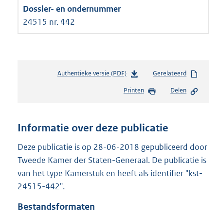
24515 nr. 442
Authentieke versie (PDF)
b
Gerelateerd
e
Printen
Delen
s
t
a
n
Informatie over deze publicatie
d
s
Deze publicatie is op 28-06-2018 gepubliceerd door
g
Tweede Kamer der Staten-Generaal. De publicatie is
r
van het type Kamerstuk en heeft als identifier "kst-
o
24515-442".
o
t
Bestandsformaten
t
e