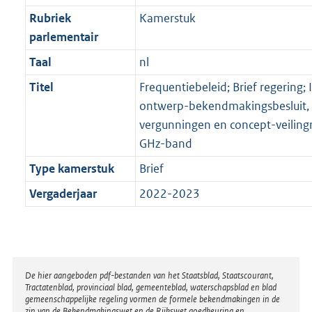
Rubriek
Kamerstuk
parlementair
Taal
nl
Titel
Frequentiebeleid; Brief regering; 
ontwerp-bekendmakingsbesluit,
vergunningen en concept-veilingr
GHz-band
Type kamerstuk
Brief
Vergaderjaar
2022-2023
Disclaimer
De hier aangeboden pdf-bestanden van het Staatsblad, Staatscourant,
Tractatenblad, provinciaal blad, gemeenteblad, waterschapsblad en blad
gemeenschappelijke regeling vormen de formele bekendmakingen in de
zin van de Bekendmakingswet en de Rijkswet goedkeuring en