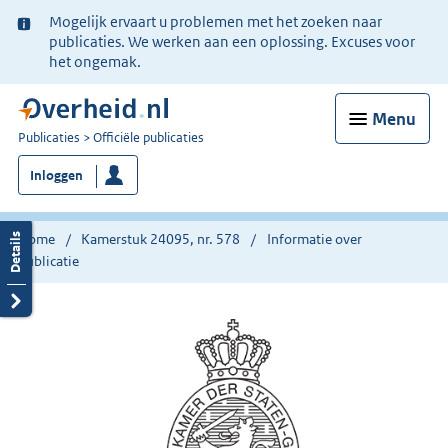
Ter
Mogelijk ervaart u problemen met het zoeken naar
informatie:
publicaties. We werken aan een oplossing. Excuses voor
het ongemak.
Menu
U
Publicaties
Officiële publicaties
bent
Inloggen
nu
hier:
Home
Kamerstuk 24095, nr. 578
Informatie over
publicatie