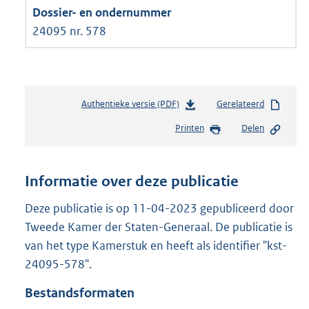
24095 nr. 578
Authentieke versie (PDF)
b
Gerelateerd
e
Printen
Delen
s
t
a
n
Informatie over deze publicatie
d
s
Deze publicatie is op 11-04-2023 gepubliceerd door
g
Tweede Kamer der Staten-Generaal. De publicatie is
r
van het type Kamerstuk en heeft als identifier "kst-
o
24095-578".
o
t
Bestandsformaten
t
e