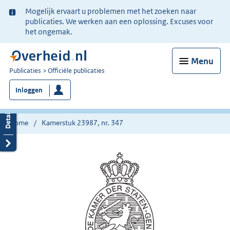
Ter
Mogelijk ervaart u problemen met het zoeken naar
informatie:
publicaties. We werken aan een oplossing. Excuses voor
het ongemak.
Menu
U
Publicaties
Officiële publicaties
bent
Inloggen
nu
hier:
Home
Kamerstuk 23987, nr. 347