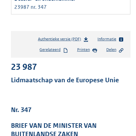
23987 nr. 347
Authentieke versie (PDF)
b
Informatie
e
Gerelateerd
Printen
Delen
s
t
23 987
a
n
d
Lidmaatschap van de Europese Unie
s
g
r
o
Nr. 347
o
t
t
BRIEF VAN DE MINISTER VAN
e
BUITENLANDSE ZAKEN
: