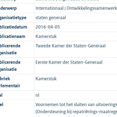
derwerp
Internationaal | Ontwikkelingssamenwerk
ganisatietype
staten generaal
blicatiedatum
2016-04-05
blicatienaam
Kamerstuk
blicerende
Tweede Kamer der Staten-Generaal
ganisatie
blicerende
Eerste Kamer der Staten-Generaal
ganisatie
briek
Kamerstuk
rlementair
al
nl
el
Voornemen tot het sluiten van uitvoeringsv
(Ondersteuning bij repatriërings-maatrege