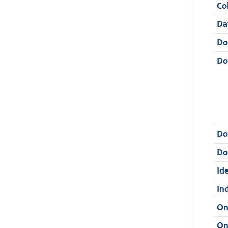
Col
Da
Do
Do
Do
Dos
Ide
In
On
On