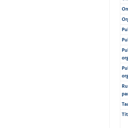
On
Or
Pu
Pu
Pu
or
Pu
or
Ru
pa
Ta
Tit