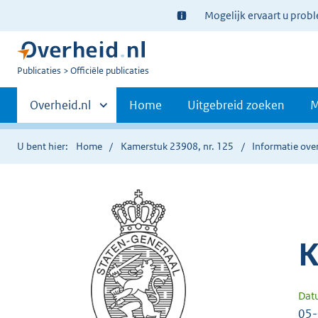
Ter
Mogelijk ervaart u prob
informatie:
U
Publicaties
Officiële publicaties
bent
Primaire
nu
Andere
Overheid.nl
Home
Uitgebreid zoeken
M
hier:
sites
navigatie
binnen
U bent hier:
Home
Kamerstuk 23908, nr. 125
Informatie over
K
Dat
05-