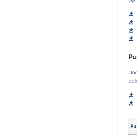
Pu
Ond
ook
Pu