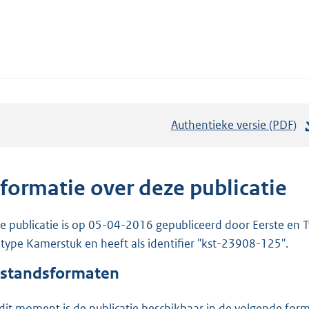
Authentieke versie (PDF)
b
e
s
t
nformatie over deze publicatie
a
n
e publicatie is op 05-04-2016 gepubliceerd door Eerste en 
d
 type Kamerstuk en heeft als identifier "kst-23908-125".
s
standsformaten
g
r
dit moment is de publicatie beschikbaar in de volgende for