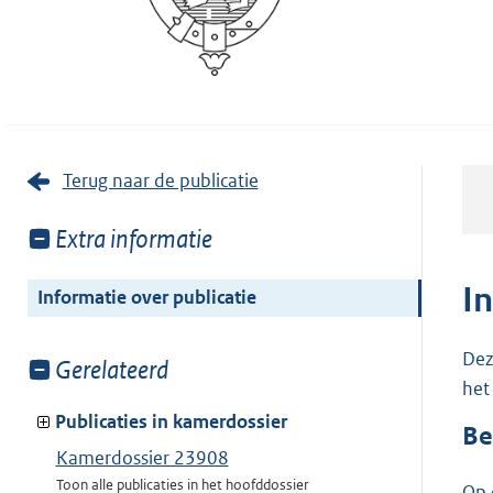
Terug naar de publicatie
Toon
Extra informatie
meer
van:
I
Informatie over publicatie
Dez
Toon
Gerelateerd
het
meer
van:
Publicaties in kamerdossier
Be
Kamerdossier 23908
Toon alle publicaties in het hoofddossier
Op 