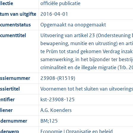
t
a
c
i
:
e
t
t
lectie
officiële publicatie
d
n
i
t
a
c
3
:
e
t
tum van uitgifte
2016-04-01
s
d
e
i
t
a
9
7
:
e
g
s
i
e
i
t
K
K
4
:
cumentstatus
Opgemaakt na onopgemaakt
r
g
n
i
e
i
b
b
K
4
cumenttitel
Uitvoering van artikel 23 (Ondersteuning b
o
r
f
n
i
e
b
K
bewapening, munitie en uitrusting) en art
o
o
o
f
n
i
b
te Prüm tot stand gekomen Verdrag inzake
t
o
r
o
f
n
samenwerking, in het bijzonder ter bestri
t
t
m
r
o
f
criminaliteit en de illegale migratie (Trb. 
e
t
a
m
r
o
ssiernummer
23908-(R1519)
:
e
a
a
m
r
3
:
t
a
a
m
siertitel
Voornemen tot het sluiten van uitvoering
K
3
t
a
a
ntifier
kst-23908-125
b
K
t
a
diener
A.G. Koenders
b
t
dernummer
BM;125
derwerp
Economie | Organisatie en beleid