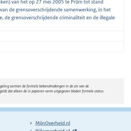
praken) van het op 27 mei 2005 te Prüm tot stand
 van de grensoverschrijdende samenwerking, in het
e, de grensoverschrijdende criminaliteit en de illegale
regeling vormen de formele bekendmakingen in de zin van de
eldt dat alleen de in papieren vorm uitgegeven bladen formele status
MijnOverheid.nl
E
Rijksoverheid.nl