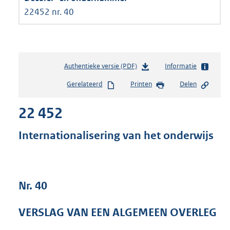
22452 nr. 40
Authentieke versie (PDF)
b
Informatie
e
Gerelateerd
Printen
Delen
s
t
22 452
a
n
d
Internationalisering van het onderwijs
s
g
r
o
Nr. 40
o
t
t
VERSLAG VAN EEN ALGEMEEN OVERLEG
e
: