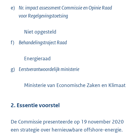
r
e)
Nr. impact assessment Commissie en Opinie Raad
n
voor Regelgevingstoetsing
e
l
Niet opgesteld
i
f)
Behandelingstraject Raad
n
k
Energieraad
:
g)
Eerstverantwoordelijk ministerie
Ministerie van Economische Zaken en Klimaat
2. Essentie voorstel
De Commissie presenteerde op 19 november 2020
een strategie over hernieuwbare offshore-energie.