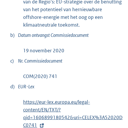
van de Regio’s: EU-strategie over de benutting
van het potentieel van hernieuwbare
offshore-energie met het oog op een
klimaatneutrale toekomst.
b)
Datum ontvangst Commissiedocument
19 november 2020
c)
Nr. Commissiedocument
COM(2020) 741
d)
EUR-Lex
E
https://eur-lex.europa.eu/legal-
x
content/EN/TXT/?
t
qid=1606899180542&uri=CELEX%3A52020D
e
C0741