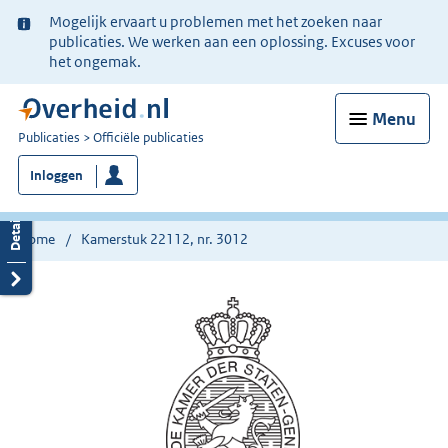
Ter
Mogelijk ervaart u problemen met het zoeken naar
informatie:
publicaties. We werken aan een oplossing. Excuses voor
het ongemak.
Menu
U
Publicaties
Officiële publicaties
bent
Inloggen
nu
hier:
Home
Kamerstuk 22112, nr. 3012