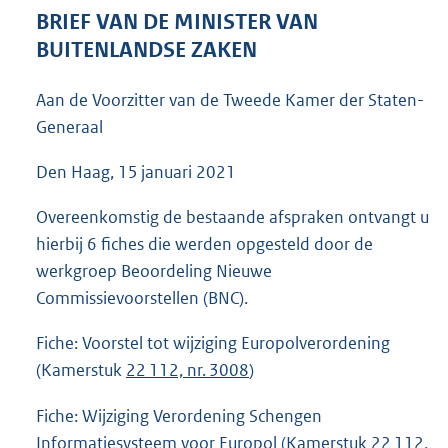
5
BRIEF VAN DE MINISTER VAN
8
BUITENLANDSE ZAKEN
K
b
Aan de Voorzitter van de Tweede Kamer der Staten-
Generaal
Den Haag, 15 januari 2021
Overeenkomstig de bestaande afspraken ontvangt u
hierbij 6 fiches die werden opgesteld door de
werkgroep Beoordeling Nieuwe
Commissievoorstellen (BNC).
Fiche: Voorstel tot wijziging Europolverordening
(Kamerstuk
22 112, nr. 3008
)
Fiche: Wijziging Verordening Schengen
Informatiesysteem voor Europol (Kamerstuk
22 112,