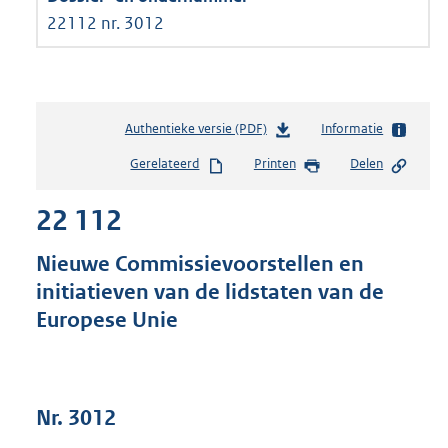
22112 nr. 3012
Authentieke versie (PDF)
b
Informatie
e
Gerelateerd
Printen
Delen
s
t
22 112
a
n
d
Nieuwe Commissievoorstellen en
s
initiatieven van de lidstaten van de
g
Europese Unie
r
o
o
t
t
Nr. 3012
e
: