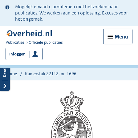
Ter
Mogelijk ervaart u problemen met het zoeken naar
informatie:
publicaties. We werken aan een oplossing. Excuses voor
het ongemak.
Menu
U
Publicaties
Officiële publicaties
bent
Inloggen
nu
hier:
Home
Kamerstuk 22112, nr. 1696