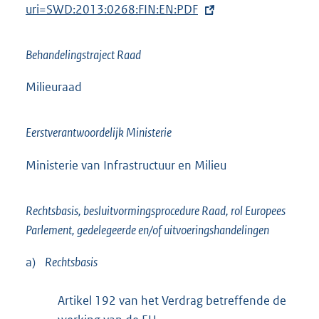
x
uri=SWD:2013:0268:FIN:EN:PDF
n
t
k
e
:
Behandelingstraject Raad
r
n
Milieuraad
e
l
Eerstverantwoordelijk Ministerie
i
n
Ministerie van Infrastructuur en Milieu
k
:
Rechtsbasis, besluitvormingsprocedure Raad, rol Europees
Parlement, gedelegeerde en/of uitvoeringshandelingen
a)
Rechtsbasis
Artikel 192 van het Verdrag betreffende de