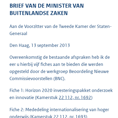
5
BRIEF VAN DE MINISTER VAN
9
BUITENLANDSE ZAKEN
K
b
Aan de Voorzitter van de Tweede Kamer der Staten-
Generaal
Den Haag, 13 september 2013
Overeenkomstig de bestaande afspraken heb ik de
eer u hierbij vijf fiches aan te bieden die werden
opgesteld door de werkgroep Beoordeling Nieuwe
Commissievoorstellen (BNC).
Fiche 1: Horizon 2020 investeringspakket onderzoek
en innovatie (Kamerstuk
22 112, nr. 1692
)
Fiche 2: Mededeling internationalisering van hoger
onderwijs (Kamerstuk
22 112, nr. 1693
)