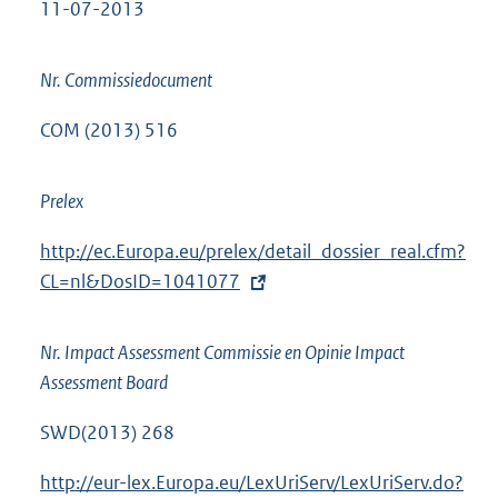
11-07-2013
Nr. Commissiedocument
COM (2013) 516
Prelex
E
http://ec.Europa.eu/prelex/detail_dossier_real.cfm?
x
CL=nl&DosID=1041077
t
e
Nr. Impact Assessment Commissie en Opinie Impact
r
Assessment Board
n
e
SWD(2013) 268
l
E
http://eur-lex.Europa.eu/LexUriServ/LexUriServ.do?
i