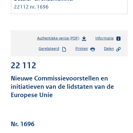
22112 nr. 1696
Authentieke versie (PDF)
b
Informatie
e
Gerelateerd
Printen
Delen
s
t
22 112
a
n
d
Nieuwe Commissievoorstellen en
s
initiatieven van de lidstaten van de
g
Europese Unie
r
o
o
t
t
Nr. 1696
e
: