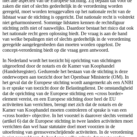
niet alle aspecten van de Europese stichting. Zij bepaalt dat voor de
zaken die niet of slechts gedeeltelijk in de verordening worden
geregeld, moet worden teruggevallen op het nationale recht van de
lidstaat waar de stichting is opgericht. Dat nationale recht is volstrekt
niet geharmoniseerd. Sommige lidstaten kennen de rechtsfiguur
stichting zelfs niet of nauwelijks. Daardoor bestaat het risico dat ook
het nationale recht geen oplossing biedt. De vraag is aan de hand
van welke bepalingen niet of slechts gedeeltelijk in de verordening
geregelde aangelegenheden dan moeten worden opgelost. De
concept-verordening biedt op die vraag geen antwoord.
In Nederland wordt het toezicht bij oprichting van stichtingen
uitgeoefend door de notaris en de Kamer van Koophandel
(Handelsregister). Gedurende het bestaan van de stichting is deze
onderworpen aan toezicht door het Openbaar Ministerie (OM). In
het geval dat de Europese stichting wordt aangemerkt als een ANBI
is er sprake van toezicht door de Belastingdienst. De omstandigheid
dat de oprichting van de Europese stichting een «cross border»
element vereist, en een Europese stichting door heel de EU
activiteiten kan verrichten, brengt met zich dat de notaris en de
Kamer van Koophandel moeten controleren of sprake is van een
«cross border» objective. In het voorstel is daarover slechts vermeld
(artikel 6) dat de Europese stichting in twee landen activiteiten moet
verrichten dan wel haar statutaire doel moet voorzien in de
uitoefening van grensoverschrijdende activiteiten. In de verordening