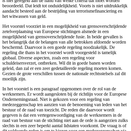
is niet geregeld aan de hand van welke criteria dat moet worden
beoordeeld. Dat leidt tot onduidelijkheid. Voorts is niet uitdrukkelijk
aandacht besteed aan de bestrijding van terrorismefinanciering en
het witwassen van geld.
Het voorstel voorziet in een mogelijkheid van grensoverschrijdende
zetelverplaatsing van Europese stichtingen alsmede in een
mogelijkheid van grensoverschrijdende fusie. In beide gevallen is
het belangrijk dat de belangen van alle betrokken afdoende worden
beschermd. Daarvoor is een goede regeling noodzakelijk. De
regeling die thans in het voorstel wordt voorgesteld is tamelijk
globaal. Diverse aspecten, zoals een regeling voor
schuldeisersverzet, ontbreken. Wil dit in goede banen worden
geleid, dan zal er een zeer gedetailleerde regeling moeten komen.
Gezien de grote verschillen tussen de nationale rechtsstelsels zal dit
moeilijk zijn.
In het voorstel is een paragraaf opgenomen over de rol van de
werknemers. Er wordt aangesloten bij de richtlijn voor de Europese
Ondernemingsraad. Niet is gekozen voor een regeling van
medezeggenschap ten aanzien van de benoeming van leden van het
bestuur of de raad van toezicht. De reden die daarvoor wordt
gegeven is dat een vertegenwoordiging van de werknemers in de
raad van bestuur van de stichting niet aan de orde is aangezien zulks
slechts in een zeer beperkt aantal lidstaten voorkomt. De vraag is of
dit voldoende reden is om te kiezen voor een medezeggenschap via