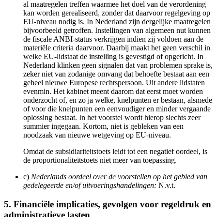
al maatregelen treffen waarmee het doel van de verordening
kan worden gerealiseerd, zonder dat daarvoor regelgeving op
EU-niveau nodig is. In Nederland zijn dergelijke maatregelen
bijvoorbeeld getroffen. Instellingen van algemeen nut kunnen
de fiscale ANBI-status verkrijgen indien zij voldoen aan de
materiële criteria daarvoor. Daarbij maakt het geen verschil in
welke EU-lidstaat de instelling is gevestigd of opgericht. In
Nederland klinken geen signalen dat van problemen sprake is,
zeker niet van zodanige omvang dat behoefte bestaat aan een
geheel nieuwe Europese rechtspersoon. Uit andere lidstaten
evenmin. Het kabinet meent daarom dat eerst moet worden
onderzocht of, en zo ja welke, knelpunten er bestaan, alsmede
of voor die knelpunten een eenvoudiger en minder vergaande
oplossing bestaat. In het voorstel wordt hierop slechts zeer
summier ingegaan. Kortom, niet is gebleken van een
noodzaak van nieuwe wetgeving op EU-niveau.
Omdat de subsidiariteitstoets leidt tot een negatief oordeel, is
de proportionaliteitstoets niet meer van toepassing.
c)
Nederlands oordeel over de voorstellen op het gebied van
gedelegeerde en/of uitvoeringshandelingen:
N.v.t.
5. Financiële implicaties, gevolgen voor regeldruk en
administratieve lasten