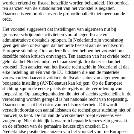
worden erkend en fiscaal hetzelfde worden behandeld. Het oordeel
ten aanzien van de subsidiariteit van het voorstel is negatief.
Daarmee is een oordeel over de proportionaliteit niet meer aan de
orde.
Het voorstel suggereert dat instellingen van algemeen nut bij
grensoverschrijdende activiteiten vooral tegen fiscale en
administratieve obstakels oplopen. In Nederland zijn vooralsnog
geen geluiden ontvangen dat behoefte bestaat aan de rechtsvorm
Europese stichting. Ook andere lidstaten hebben het voorstel om
dezelfde reden kritisch ontvangen. Ten aanzien van het civiele recht
geldt dat het Nederlandse recht aanzienlijk flexibeler is dan het
voorstel. Ten aanzien van het fiscale recht geldt in Nederland al dat
elke instelling uit één van de EU-lidstaten die aan de materiële
voorwaarden daarvoor voldoet, de fiscale status van algemeen nut
beogende instelling (ANBI-status) kan krijgen. Op de Europese
stichting zijn in de eerste plaats de regels uit de verordening van
toepassing. Op aangelegenheden die niet of slechts gedeeltelijk in de
verordening worden geregeld is het nationale recht van toepassing.
Daarmee ontstaat het risico van rechtsonzekerheid. Dit wordt
versterkt doordat een aantal lidstaten de rechtsfiguur stichting niet of
nauwelijks kent. De rol van de werknemers roept eveneens veel
vragen op. Niet duidelijk is waarom bepaalde keuzes zijn gemaakt
en de effecten van de gemaakte keuzes zijn onzeker. De
Nederlandse positie ten aanzien van het voorstel voor de Europese