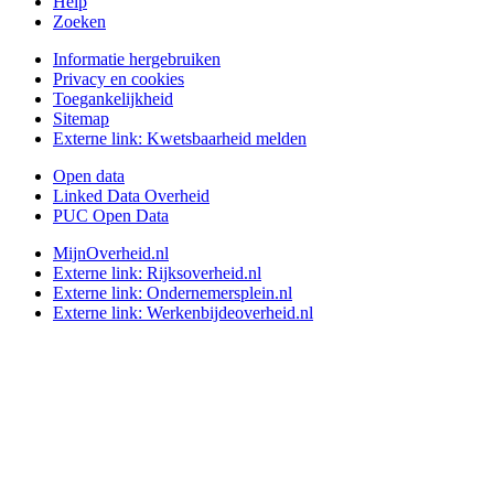
Help
Zoeken
Informatie hergebruiken
Privacy en cookies
Toegankelijkheid
Sitemap
Externe link:
Kwetsbaarheid melden
Open data
Linked Data Overheid
PUC Open Data
MijnOverheid.nl
Externe link:
Rijksoverheid.nl
Externe link:
Ondernemersplein.nl
Externe link:
Werkenbijdeoverheid.nl