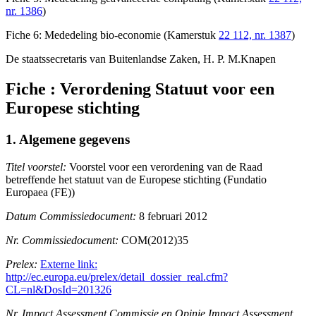
nr. 1386
)
Fiche 6: Mededeling bio-economie (Kamerstuk
22 112, nr. 1387
)
De staatssecretaris van Buitenlandse Zaken,
H. P.
M.Knapen
Fiche : Verordening Statuut voor een
Europese stichting
1. Algemene gegevens
Titel voorstel:
Voorstel voor een verordening van de Raad
betreffende het statuut van de Europese stichting (Fundatio
Europaea (FE))
Datum Commissiedocument:
8 februari 2012
Nr. Commissiedocument:
COM(2012)35
Prelex:
Externe link:
http://ec.europa.eu/prelex/detail_dossier_real.cfm?
CL=nl&DosId=201326
Nr. Impact Assessment Commissie en Opinie Impact Assessment