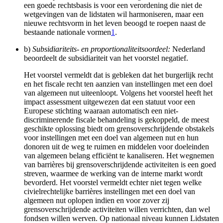
een goede rechtsbasis is voor een verordening die niet de
wetgevingen van de lidstaten wil harmoniseren, maar een
nieuwe rechtsvorm in het leven beoogd te roepen naast de
bestaande nationale vormen
1
.
b)
Subsidiariteits- en proportionaliteitsoordeel:
Nederland
beoordeelt de subsidiariteit van het voorstel negatief.
Het voorstel vermeldt dat is gebleken dat het burgerlijk recht
en het fiscale recht ten aanzien van instellingen met een doel
van algemeen nut uiteenloopt. Volgens het voorstel heeft het
impact assessment uitgewezen dat een statuut voor een
Europese stichting waaraan automatisch een niet-
discriminerende fiscale behandeling is gekoppeld, de meest
geschikte oplossing biedt om grensoverschrijdende obstakels
voor instellingen met een doel van algemeen nut en hun
donoren uit de weg te ruimen en middelen voor doeleinden
van algemeen belang efficiënt te kanaliseren. Het wegnemen
van barrières bij grensoverschrijdende activiteiten is een goed
streven, waarmee de werking van de interne markt wordt
bevorderd. Het voorstel vermeldt echter niet tegen welke
civielrechtelijke barrières instellingen met een doel van
algemeen nut oplopen indien en voor zover zij
grensoverschrijdende activiteiten willen verrichten, dan wel
fondsen willen werven. Op nationaal niveau kunnen Lidstaten