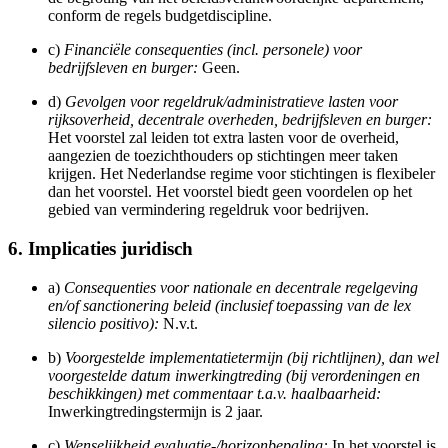
conform de regels budgetdiscipline.
c)
Financiële consequenties (incl. personele) voor
bedrijfsleven en burger:
Geen.
d)
Gevolgen voor regeldruk/administratieve lasten voor
rijksoverheid, decentrale overheden, bedrijfsleven en burger:
Het voorstel zal leiden tot extra lasten voor de overheid,
aangezien de toezichthouders op stichtingen meer taken
krijgen. Het Nederlandse regime voor stichtingen is flexibeler
dan het voorstel. Het voorstel biedt geen voordelen op het
gebied van vermindering regeldruk voor bedrijven.
6. Implicaties juridisch
a)
Consequenties voor nationale en decentrale regelgeving
en/of sanctionering beleid (inclusief toepassing van de lex
silencio positivo):
N.v.t.
b)
Voorgestelde implementatietermijn (bij richtlijnen), dan wel
voorgestelde datum inwerkingtreding (bij verordeningen en
beschikkingen) met commentaar t.a.v. haalbaarheid:
Inwerkingtredingstermijn is 2 jaar.
c)
Wenselijkheid evaluatie-/horizonbepaling:
In het voorstel is