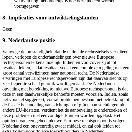
waarvan nog niet duidelijk is hoe deze moeten worden
vormgegeven.
8. Implicaties voor ontwikkelingslanden
Geen.
9. Nederlandse positie
Vanwege de omstandigheid dat de nationale rechtsstelsels ver uiteen
lopen, verlopen de onderhandelingen over nieuwe Europese
rechtspersonen telkens moeilijk. Indien en voorzover zij al tot
resultaat leiden, is dat resultaat veelal een complexe regeling met een
groot aantal verwijzingen naar nationaal recht. De Nederlandse
ervaringen met Europese rechtspersonen zijn dat daarvan slechts op
zeer beperkte schaal gebruik wordt gemaakt. De Nederlandse
opvatting met betrekking tot nieuwe Europese rechtspersonen is dat
deze in een daadwerkelijke behoefte moeten voorzien. Indien, zoals
het voorstel suggereert, vooral problemen bestaan met betrekking tot
de fiscale behandeling van stichtingen of giften aan stichtingen uit
andere EU-lidstaten, verdient het de aanbeveling te onderzoeken of
deze problemen niet eenvoudiger kunnen worden opgelost. Het
optuigen van een geheel nieuwe Europese rechtspersoon is volgens
Nederland een onevenredig zwaar middel, en zal ook leiden tot
extra kosten voor diverse toezichthouders in Nederland.