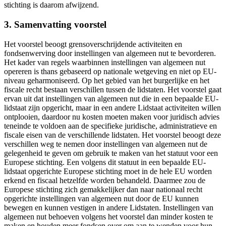
stichting is daarom afwijzend.
3. Samenvatting voorstel
Het voorstel beoogt grensoverschrijdende activiteiten en
fondsenwerving door instellingen van algemeen nut te bevorderen.
Het kader van regels waarbinnen instellingen van algemeen nut
opereren is thans gebaseerd op nationale wetgeving en niet op EU-
niveau geharmoniseerd. Op het gebied van het burgerlijke en het
fiscale recht bestaan verschillen tussen de lidstaten. Het voorstel gaat
ervan uit dat instellingen van algemeen nut die in een bepaalde EU-
lidstaat zijn opgericht, maar in een andere Lidstaat activiteiten willen
ontplooien, daardoor nu kosten moeten maken voor juridisch advies
teneinde te voldoen aan de specifieke juridische, administratieve en
fiscale eisen van de verschillende lidstaten. Het voorstel beoogt deze
verschillen weg te nemen door instellingen van algemeen nut de
gelegenheid te geven om gebruik te maken van het statuut voor een
Europese stichting. Een volgens dit statuut in een bepaalde EU-
lidstaat opgerichte Europese stichting moet in de hele EU worden
erkend en fiscaal hetzelfde worden behandeld. Daarmee zou de
Europese stichting zich gemakkelijker dan naar nationaal recht
opgerichte instellingen van algemeen nut door de EU kunnen
bewegen en kunnen vestigen in andere Lidstaten. Instellingen van
algemeen nut behoeven volgens het voorstel dan minder kosten te
maken en houden meer fondsen over om aan te wenden voor hun