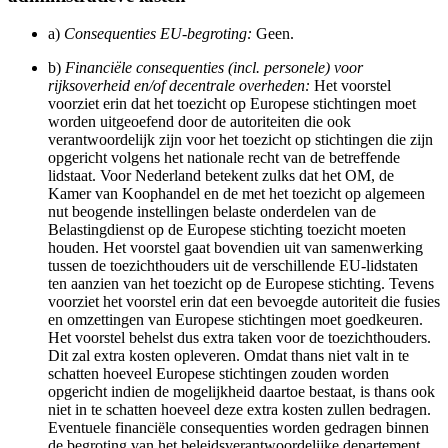
a)
Consequenties EU-begroting:
Geen.
b)
Financiële consequenties (incl. personele) voor
rijksoverheid en/of decentrale overheden:
Het voorstel
voorziet erin dat het toezicht op Europese stichtingen moet
worden uitgeoefend door de autoriteiten die ook
verantwoordelijk zijn voor het toezicht op stichtingen die zijn
opgericht volgens het nationale recht van de betreffende
lidstaat. Voor Nederland betekent zulks dat het OM, de
Kamer van Koophandel en de met het toezicht op algemeen
nut beogende instellingen belaste onderdelen van de
Belastingdienst op de Europese stichting toezicht moeten
houden. Het voorstel gaat bovendien uit van samenwerking
tussen de toezichthouders uit de verschillende EU-lidstaten
ten aanzien van het toezicht op de Europese stichting. Tevens
voorziet het voorstel erin dat een bevoegde autoriteit die fusies
en omzettingen van Europese stichtingen moet goedkeuren.
Het voorstel behelst dus extra taken voor de toezichthouders.
Dit zal extra kosten opleveren. Omdat thans niet valt in te
schatten hoeveel Europese stichtingen zouden worden
opgericht indien de mogelijkheid daartoe bestaat, is thans ook
niet in te schatten hoeveel deze extra kosten zullen bedragen.
Eventuele financiële consequenties worden gedragen binnen
de begroting van het beleidsverantwoordelijke departement,