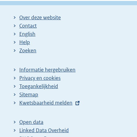
Over deze website
Contact
English
Help
Zoeken
Informatie hergebruiken
Privacy en cookies
Toegankelijkheid
Sitemap
E
Kwetsbaarheid melden
x
t
Open data
e
Linked Data Overheid
r