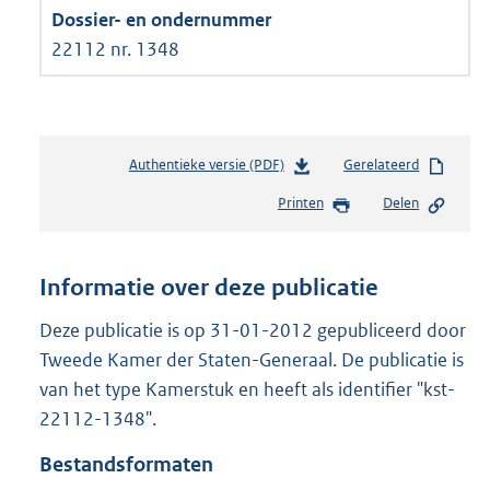
22112 nr. 1348
Authentieke versie (PDF)
b
Gerelateerd
e
Printen
Delen
s
t
a
n
Informatie over deze publicatie
d
s
Deze publicatie is op 31-01-2012 gepubliceerd door
g
Tweede Kamer der Staten-Generaal. De publicatie is
r
van het type Kamerstuk en heeft als identifier "kst-
o
22112-1348".
o
t
Bestandsformaten
t
e