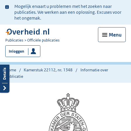
Ter
Mogelijk ervaart u problemen met het zoeken naar
informatie:
publicaties. We werken aan een oplossing. Excuses voor
het ongemak.
Menu
U
Publicaties
Officiële publicaties
bent
Inloggen
nu
hier:
Home
Kamerstuk 22112, nr. 1348
Informatie over
publicatie