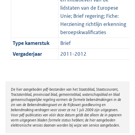
lidstaten van de Europese
Unie; Brief regering; Fiche:
Herziening richtlijn erkenning
beroepskwalificaties
Type kamerstuk
Brief
Vergaderjaar
2011-2012
Disclaimer
De hier aangeboden pdf-bestanden van het Staatsblad, Staatscourant,
Tractatenblad, provinciaal blad, gemeenteblad, waterschapsblad en blad
gemeenschappelijke regeling vormen de formele bekendmakingen in de
zin van de Bekendmakingswet en de Rijkswet goedkeuring en
bekendmaking verdragen voor zover ze na 1 juli 2009 zijn uitgegeven.
Voor pdf-publicaties van vóór deze datum geldt dat alleen de in papieren
vorm uitgegeven bladen formele status hebben; de hier aangeboden
elektronische versies daarvan worden bij wijze van service aangeboden.