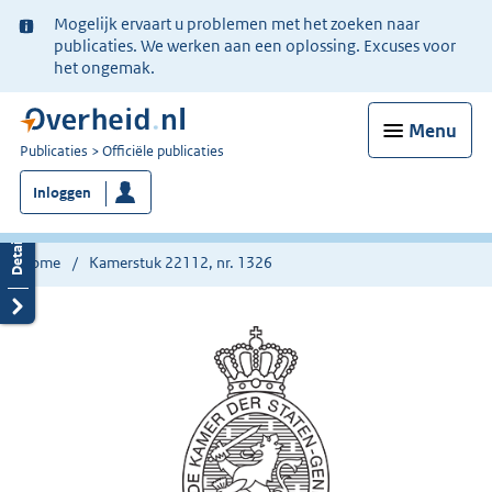
Ter
Mogelijk ervaart u problemen met het zoeken naar
informatie:
publicaties. We werken aan een oplossing. Excuses voor
het ongemak.
Menu
U
Publicaties
Officiële publicaties
bent
Inloggen
nu
hier:
Home
Kamerstuk 22112, nr. 1326