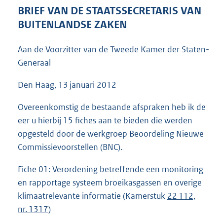
7
BRIEF VAN DE STAATSSECRETARIS VAN
3
BUITENLANDSE ZAKEN
K
b
Aan de Voorzitter van de Tweede Kamer der Staten-
Generaal
Den Haag, 13 januari 2012
Overeenkomstig de bestaande afspraken heb ik de
eer u hierbij 15 fiches aan te bieden die werden
opgesteld door de werkgroep Beoordeling Nieuwe
Commissievoorstellen (BNC).
Fiche 01: Verordening betreffende een monitoring
en rapportage systeem broeikasgassen en overige
klimaatrelevante informatie (Kamerstuk
22 112,
nr. 1317
)