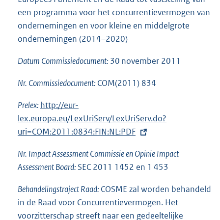
een programma voor het concurrentievermogen van
ondernemingen en voor kleine en middelgrote
ondernemingen (2014–2020)
Datum Commissiedocument:
30 november 2011
Nr. Commissiedocument:
COM(2011) 834
Prelex:
E
http://eur-
lex.europa.eu/LexUriServ/LexUriServ.do?
x
uri=COM:2011:0834:FIN:NL:PDF
t
e
Nr. Impact Assessment Commissie en Opinie Impact
r
Assessment Board:
SEC 2011 1452 en 1 453
n
e
Behandelingstraject Raad:
COSME zal worden behandeld
l
in de Raad voor Concurrentievermogen. Het
i
voorzitterschap streeft naar een gedeeltelijke