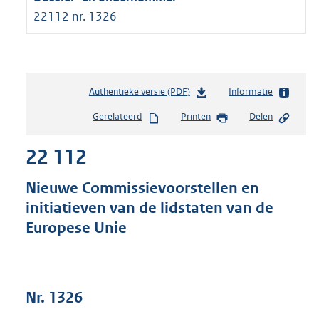
22112 nr. 1326
Authentieke versie (PDF)
b
Informatie
e
Gerelateerd
Printen
Delen
s
t
22 112
a
n
d
Nieuwe Commissievoorstellen en
s
initiatieven van de lidstaten van de
g
Europese Unie
r
o
o
t
t
Nr. 1326
e
: