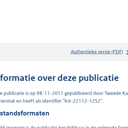
Authentieke versie (PDF)
b
e
s
t
nformatie over deze publicatie
a
n
e publicatie is op 08-11-2011 gepubliceerd door Tweede Kam
d
erstuk en heeft als identifier "kst-22112-1252".
s
standsformaten
g
r
dit moment is de publicatie beschikbaar in de volgende for