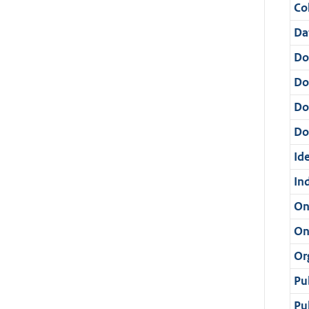
Col
Da
Do
Do
Do
Dos
Ide
In
On
On
Or
Pu
Pu