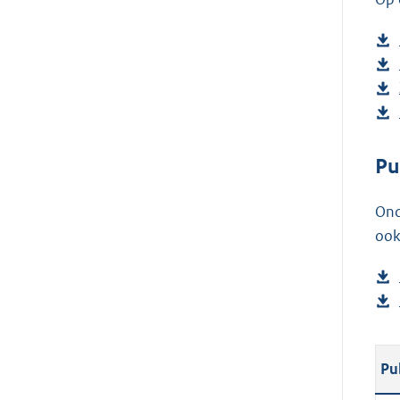
Pu
Ond
ook
Pu