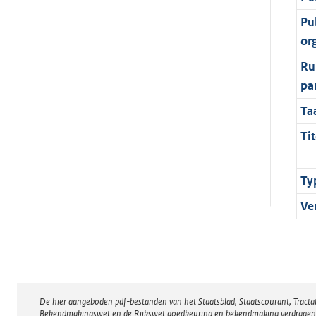
Pu
or
Ru
pa
Ta
Tit
Ty
Ve
De hier aangeboden pdf-bestanden van het Staatsblad, Staatscourant, Tract
Disclaimer
Bekendmakingswet en de Rijkswet goedkeuring en bekendmaking verdragen voor