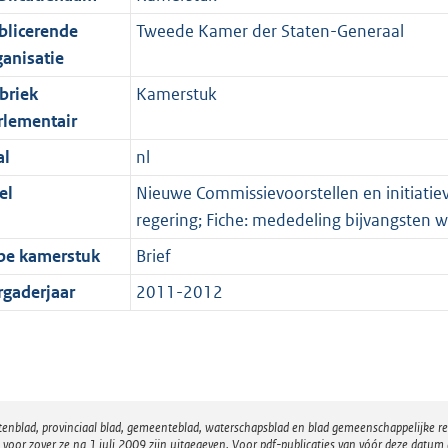
blicerende
Tweede Kamer der Staten-Generaal
ganisatie
briek
Kamerstuk
rlementair
al
nl
el
Nieuwe Commissievoorstellen en initiatiev
regering; Fiche: mededeling bijvangsten w
pe kamerstuk
Brief
rgaderjaar
2011-2012
atenblad, provinciaal blad, gemeenteblad, waterschapsblad en blad gemeenschappelijke 
 zover ze na 1 juli 2009 zijn uitgegeven. Voor pdf-publicaties van vóór deze datum g