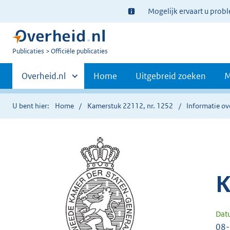
Ter
Mogelijk ervaart u prob
informatie:
U
Publicaties
Officiële publicaties
bent
Primaire
nu
Andere
Overheid.nl
Home
Uitgebreid zoeken
M
hier:
sites
navigatie
binnen
U bent hier:
Home
Kamerstuk 22112, nr. 1252
Informatie ov
K
Dat
08