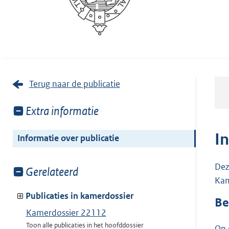
Terug naar de publicatie
Toon
Extra informatie
meer
van:
I
Informatie over publicatie
Dez
Toon
Gerelateerd
Kam
meer
van:
Publicaties in kamerdossier
Be
Kamerdossier 22112
Toon alle publicaties in het hoofddossier
Op 