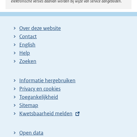
elektronische versies daarvan worden bij wijze van service aangeboden.
Over deze website
Contact
English
Help
Zoeken
Informatie hergebruiken
Privacy en cookies
Toegankelijkheid
Sitemap
E
Kwetsbaarheid melden
x
t
Open data