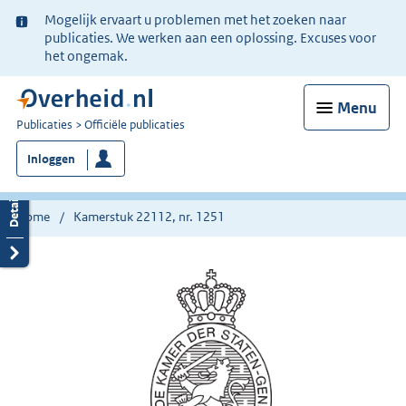
Ter
Mogelijk ervaart u problemen met het zoeken naar
informatie:
publicaties. We werken aan een oplossing. Excuses voor
het ongemak.
Menu
U
Publicaties
Officiële publicaties
bent
Inloggen
nu
hier:
Home
Kamerstuk 22112, nr. 1251