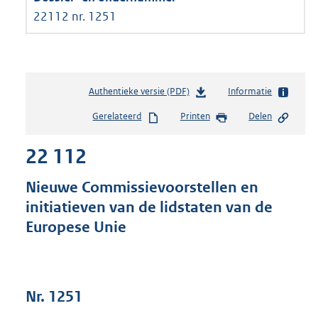
22112 nr. 1251
Authentieke versie (PDF)
b
Informatie
e
Gerelateerd
Printen
Delen
s
t
22 112
a
n
d
Nieuwe Commissievoorstellen en
s
initiatieven van de lidstaten van de
g
Europese Unie
r
o
o
t
t
Nr. 1251
e
: