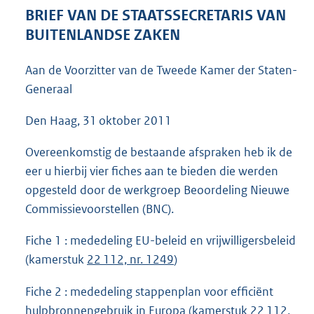
5
BRIEF VAN DE STAATSSECRETARIS VAN
5
BUITENLANDSE ZAKEN
K
b
Aan de Voorzitter van de Tweede Kamer der Staten-
Generaal
Den Haag, 31 oktober 2011
Overeenkomstig de bestaande afspraken heb ik de
eer u hierbij vier fiches aan te bieden die werden
opgesteld door de werkgroep Beoordeling Nieuwe
Commissievoorstellen (BNC).
Fiche 1 : mededeling EU-beleid en vrijwilligersbeleid
(kamerstuk
22 112, nr. 1249
)
Fiche 2 : mededeling stappenplan voor efficiënt
hulpbronnengebruik in Europa (kamerstuk
22 112,