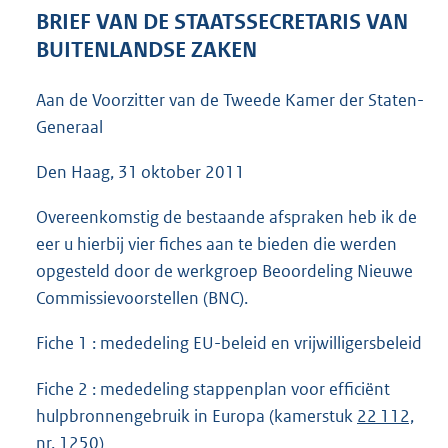
5
BRIEF VAN DE STAATSSECRETARIS VAN
6
BUITENLANDSE ZAKEN
K
b
Aan de Voorzitter van de Tweede Kamer der Staten-
Generaal
Den Haag, 31 oktober 2011
Overeenkomstig de bestaande afspraken heb ik de
eer u hierbij vier fiches aan te bieden die werden
opgesteld door de werkgroep Beoordeling Nieuwe
Commissievoorstellen (BNC).
Fiche 1 : mededeling EU-beleid en vrijwilligersbeleid
Fiche 2 : mededeling stappenplan voor efficiënt
hulpbronnengebruik in Europa (kamerstuk
22 112,
nr. 1250
)