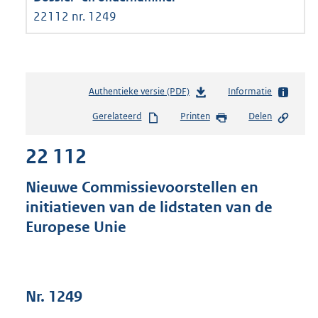
22112 nr. 1249
Authentieke versie (PDF)
b
Informatie
e
Gerelateerd
Printen
Delen
s
t
22 112
a
n
d
Nieuwe Commissievoorstellen en
s
initiatieven van de lidstaten van de
g
Europese Unie
r
o
o
t
t
Nr. 1249
e
: