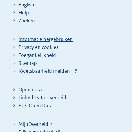
English
Help
Zoeken
Informatie hergebruiken
Privacy en cookies
Toegankelijkheid
Sitemap
E
Kwetsbaarheid melden
x
t
Open data
e
Linked Data Overheid
r
PUC Open Data
n
e
MijnOverheid.nl
l
E
Rijksoverheid.nl