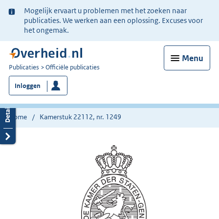
Ter
Mogelijk ervaart u problemen met het zoeken naar
informatie:
publicaties. We werken aan een oplossing. Excuses voor
het ongemak.
Menu
U
Publicaties
Officiële publicaties
bent
Inloggen
nu
hier:
Home
Kamerstuk 22112, nr. 1249