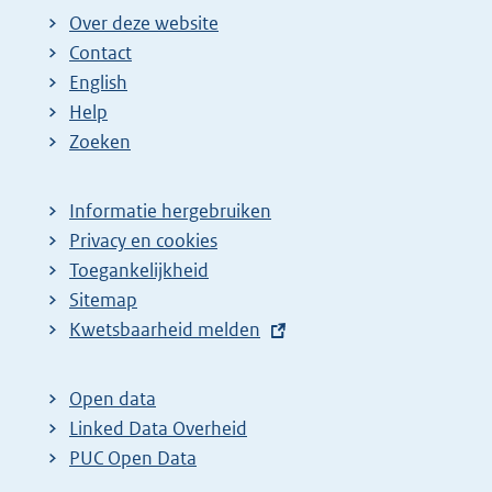
Over deze website
Contact
English
Help
Zoeken
Informatie hergebruiken
Privacy en cookies
Toegankelijkheid
Sitemap
E
Kwetsbaarheid melden
x
t
Open data
e
Linked Data Overheid
r
PUC Open Data
n