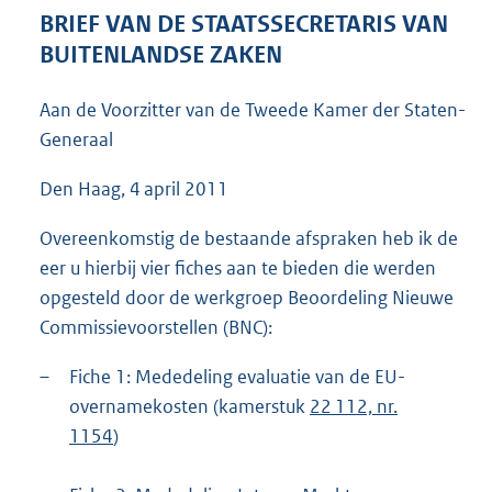
5
BRIEF VAN DE STAATSSECRETARIS VAN
8
BUITENLANDSE ZAKEN
K
b
Aan de Voorzitter van de Tweede Kamer der Staten-
Generaal
Den Haag, 4 april 2011
Overeenkomstig de bestaande afspraken heb ik de
eer u hierbij vier fiches aan te bieden die werden
opgesteld door de werkgroep Beoordeling Nieuwe
Commissievoorstellen (BNC):
–
Fiche 1: Mededeling evaluatie van de EU-
overnamekosten (kamerstuk
22 112, nr.
1154
)