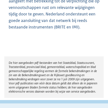
aangeeft met betrekking tot de verplichting die op
vennootschappen rust om relevante wijzigingen
tijdig door te geven. Nederland ondersteunt een
goede aansluiting van dat netwerk bij reeds
bestaande instrumenten (BRITE en IMI).
Disclaimer
De hier aangeboden pdf-bestanden van het Staatsblad, Staatscourant,
Tractatenblad, provinciaal blad, gemeenteblad, waterschapsblad en blad
gemeenschappelijke regeling vormen de formele bekendmakingen in de
zin van de Bekendmakingswet en de Rijkswet goedkeuring en
bekendmaking verdragen voor zover ze na 1 juli 2009 zijn uitgegeven.
Voor pdf-publicaties van vóór deze datum geldt dat alleen de in papieren
vorm uitgegeven bladen formele status hebben; de hier aangeboden
elektronische versies daarvan worden bij wijze van service aangeboden.