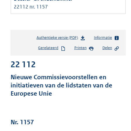
22112 nr. 1157
Authentieke versie (PDF)
b
Informatie
e
Gerelateerd
Printen
Delen
s
t
22 112
a
n
d
Nieuwe Commissievoorstellen en
s
initiatieven van de lidstaten van de
g
Europese Unie
r
o
o
t
t
Nr. 1157
e
: