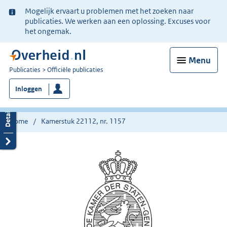
Ter
Mogelijk ervaart u problemen met het zoeken naar
informatie:
publicaties. We werken aan een oplossing. Excuses voor
het ongemak.
Menu
U
Publicaties
Officiële publicaties
bent
Inloggen
nu
hier:
Home
Kamerstuk 22112, nr. 1157