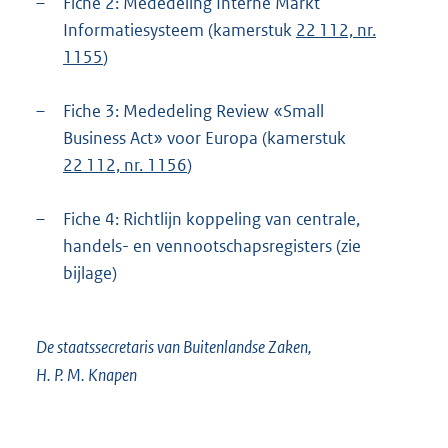
–
Fiche 2: Mededeling Interne Markt
Informatiesysteem (kamerstuk
22 112, nr.
1155
)
–
Fiche 3: Mededeling Review «Small
Business Act» voor Europa (kamerstuk
22 112, nr. 1156
)
–
Fiche 4: Richtlijn koppeling van centrale,
handels- en vennootschapsregisters (zie
bijlage)
De staatssecretaris van Buitenlandse Zaken,
H. P. M. Knapen