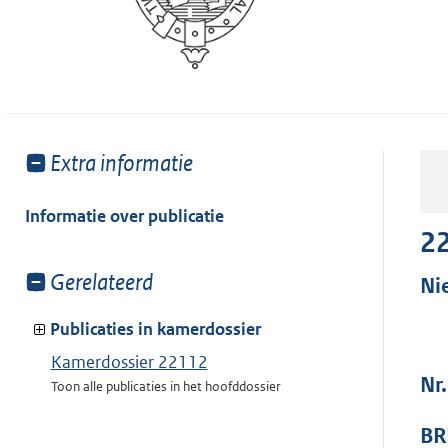
Toon
Extra informatie
meer
van:
Informatie over publicatie
2
Toon
Gerelateerd
Ni
meer
van:
Publicaties in kamerdossier
Kamerdossier 22112
Nr
Toon alle publicaties in het hoofddossier
BR