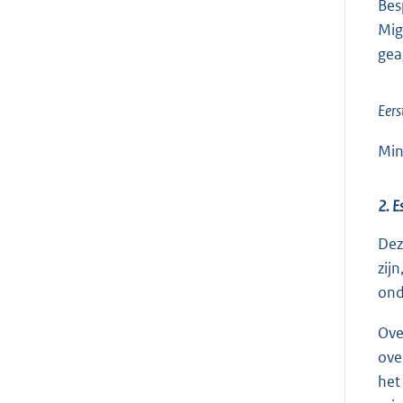
Bes
Mig
gea
Eers
Min
2. E
Dez
zij
ond
Ove
ove
het