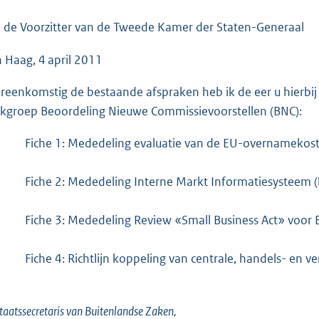
o
o
 de Voorzitter van de Tweede Kamer der Staten-Generaal
t
 Haag, 4 april 2011
t
e
reenkomstig de bestaande afspraken heb ik de eer u hierbij 
:
kgroep Beoordeling Nieuwe Commissievoorstellen (BNC):
5
6
Fiche 1: Mededeling evaluatie van de EU-overnamekosten
K
b
Fiche 2: Mededeling Interne Markt Informatiesysteem
Fiche 3: Mededeling Review «Small Business Act» voor
Fiche 4: Richtlijn koppeling van centrale, handels- en
taatssecretaris van Buitenlandse Zaken,