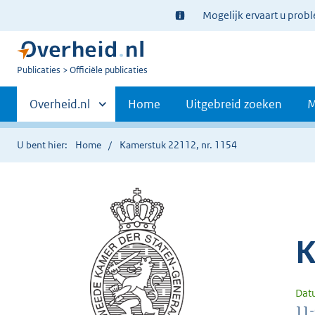
Ter
Mogelijk ervaart u prob
informatie:
U
Publicaties
Officiële publicaties
bent
Primaire
nu
Andere
Overheid.nl
Home
Uitgebreid zoeken
M
hier:
sites
navigatie
binnen
U bent hier:
Home
Kamerstuk 22112, nr. 1154
K
Dat
11