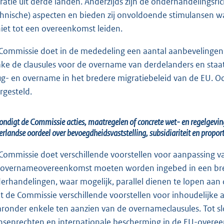
ratie uit derde landen. Anderzijds zijn de onderhandelingsr
chnische) aspecten en bieden zij onvoldoende stimulansen
niet tot een overeenkomst leiden.
Commissie doet in de mededeling een aantal aanbevelingen
ake de clausules voor de overname van derdelanders en sta
ug- en overname in het bredere migratiebeleid van de EU.
rgesteld.
ondigt de Commissie acties, maatregelen of concrete wet- en regelgevin
rlandse oordeel over bevoegdheidsvaststelling, subsidiariteit en proport
Commissie doet verschillende voorstellen voor aanpassing
overnameover
eenkomst moeten worden ingebed in een bre
erhandelingen, waar mogelijk, parallel dienen te lopen a
t de Commissie verschillende voorstellen voor inhoudelijk
ronder enkele ten aanzien van de overnameclausules. Tot s
senrechten en internationale bescherming in de EU-overee