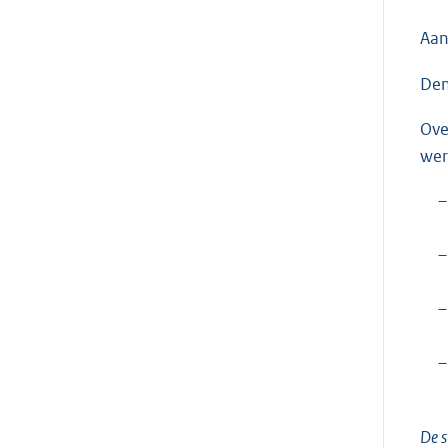
Aan
Den
Ove
wer
–
–
–
–
De s