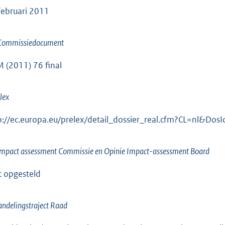
februari 2011
 Commissiedocument
 (2011) 76 final
lex
p://ec.europa.eu/prelex/detail_dossier_real.cfm?CL=nl&Do
impact assessment Commissie en Opinie Impact-assessment Board
t opgesteld
ndelingstraject Raad