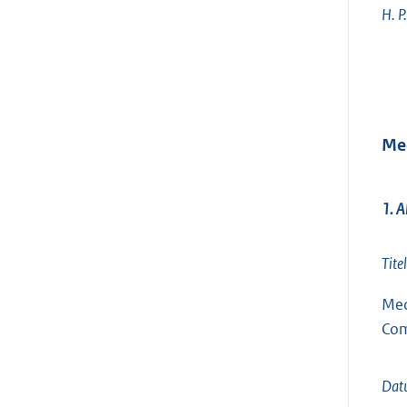
H. P
Me
1. 
Tite
Med
Com
Dat