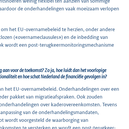
ichtsnoeren weinig flexibel ten aanzien van sommige
 waardoor de onderhandelingen vaak moeizaam verlopen
 om het EU-overnamebeleid te herzien, onder andere
atlozen («overnameclausules») en de inbedding van
 Ook wordt een post-terugkeermonitoringsmechanisme
g aan voor de toekomst? Zo ja, hoe luidt dan het voorlopige
ionaliteit en hoe schat Nederland de financiële gevolgen in?
 van het EU-overnamebeleid. Onderhandelingen over een
der pakket van migratieafspraken. Ook zouden
an onderhandelingen over kaderovereenkomsten. Tevens
e aanpassing van de onderhandelingsmandaten,
lot wordt voorgesteld de waarborging van
nkomsten te versterken en wordt een post-terugkeer-