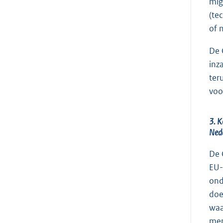
mig
(te
of 
De 
inz
ter
voo
3. K
Nede
De 
EU-
ond
doe
waa
men