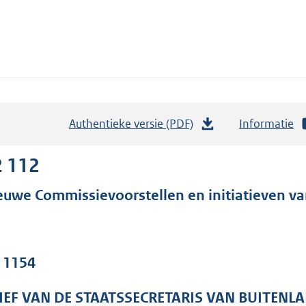
Authentieke versie (PDF)
b
Informatie
e
s
2 112
t
euwe Commissievoorstellen en initiatieven va
a
n
d
s
. 1154
g
r
IEF VAN DE STAATSSECRETARIS VAN BUITENL