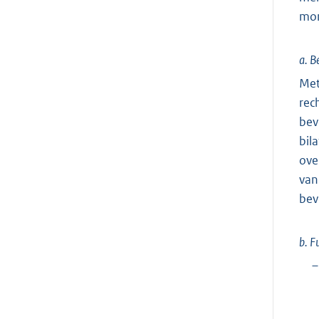
mon
a. B
Met
rec
bev
bil
ove
van
bev
b. F
–