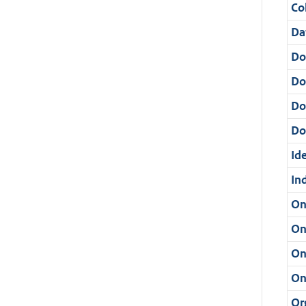
Col
Da
Do
Do
Do
Dos
Ide
In
On
On
On
On
Or