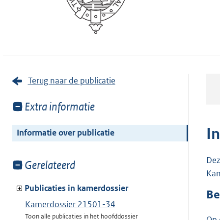
Terug naar de publicatie
Toon
Extra informatie
meer
van:
I
Informatie over publicatie
Dez
Toon
Gerelateerd
Kam
meer
van:
Publicaties in kamerdossier
Be
Kamerdossier 21501-34
Toon alle publicaties in het hoofddossier
Op 