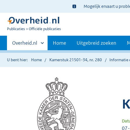
Ter
Mogelijk ervaart u prob
informatie:
U
Publicaties
Officiële publicaties
bent
Primaire
nu
Andere
Overheid.nl
Home
Uitgebreid zoeken
M
hier:
sites
navigatie
binnen
U bent hier:
Home
Kamerstuk 21501-34, nr. 280
Informatie 
K
Dat
07-