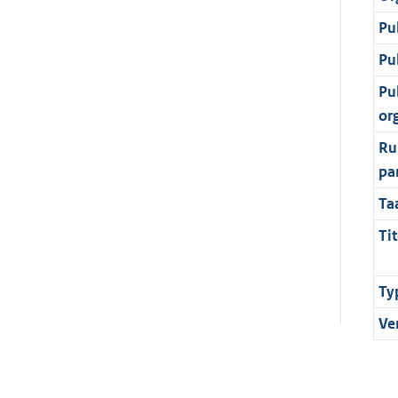
Pu
Pu
Pu
or
Ru
pa
Ta
Tit
Ty
Ve