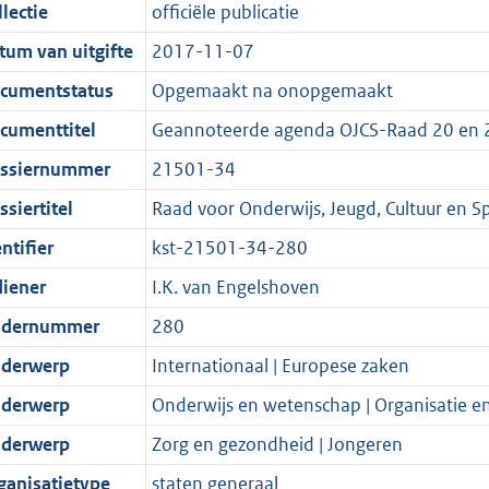
t
a
c
i
:
e
t
t
lectie
officiële publicatie
d
n
i
t
a
c
7
:
e
t
tum van uitgifte
2017-11-07
s
d
e
i
t
a
4
1
:
e
g
s
i
e
i
t
K
9
5
:
cumentstatus
Opgemaakt na onopgemaakt
r
g
n
i
e
i
b
K
5
1
cumenttitel
Geannoteerde agenda OJCS-Raad 20 en
o
r
f
n
i
e
b
K
8
ssiernummer
21501-34
o
o
o
f
n
i
b
K
t
o
r
o
f
n
b
siertitel
Raad voor Onderwijs, Jeugd, Cultuur en S
t
t
m
r
o
f
ntifier
kst-21501-34-280
e
t
a
m
r
o
diener
I.K. van Engelshoven
:
e
a
a
m
r
2
:
t
a
a
m
dernummer
280
K
2
t
a
a
derwerp
Internationaal | Europese zaken
b
K
t
a
derwerp
Onderwijs en wetenschap | Organisatie en
b
t
derwerp
Zorg en gezondheid | Jongeren
ganisatietype
staten generaal