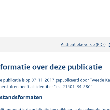
Authentieke versie (PDF)
b
e
s
t
nformatie over deze publicatie
a
n
e publicatie is op 07-11-2017 gepubliceerd door Tweede Kam
d
erstuk en heeft als identifier "kst-21501-34-280".
s
standsformaten
g
r
dit moment is de publicatie beschikbaar in de volgende for