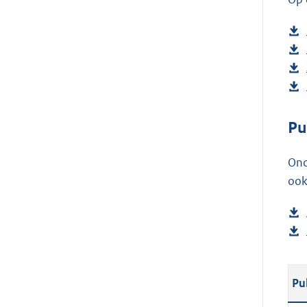
Pu
Ond
ook
Pu