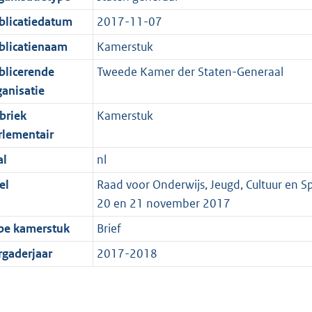
blicatiedatum
2017-11-07
blicatienaam
Kamerstuk
blicerende
Tweede Kamer der Staten-Generaal
ganisatie
briek
Kamerstuk
rlementair
al
nl
el
Raad voor Onderwijs, Jeugd, Cultuur en S
20 en 21 november 2017
pe kamerstuk
Brief
rgaderjaar
2017-2018