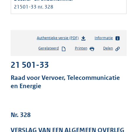
21501-33 nr. 328
Authentieke versie (PDF)
b
Informatie
e
Gerelateerd
Printen
Delen
s
t
21 501-33
a
n
d
Raad voor Vervoer, Telecommunicatie
s
en Energie
g
r
o
o
t
Nr. 328
t
e
VERSLAG VAN EEN ALGEMEEN OVERLEG
: