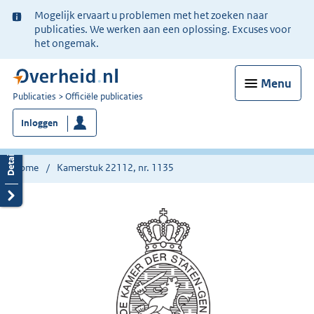
Ter
Mogelijk ervaart u problemen met het zoeken naar
informatie:
publicaties. We werken aan een oplossing. Excuses voor
het ongemak.
Menu
U
Publicaties
Officiële publicaties
bent
Inloggen
nu
hier:
Home
Kamerstuk 22112, nr. 1135