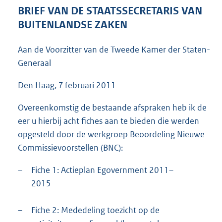
5
BRIEF VAN DE STAATSSECRETARIS VAN
5
BUITENLANDSE ZAKEN
K
b
Aan de Voorzitter van de Tweede Kamer der Staten-
Generaal
Den Haag, 7 februari 2011
Overeenkomstig de bestaande afspraken heb ik de
eer u hierbij acht fiches aan te bieden die werden
opgesteld door de werkgroep Beoordeling Nieuwe
Commissievoorstellen (BNC):
–
Fiche 1: Actieplan Egovernment 2011–
2015
–
Fiche 2: Mededeling toezicht op de