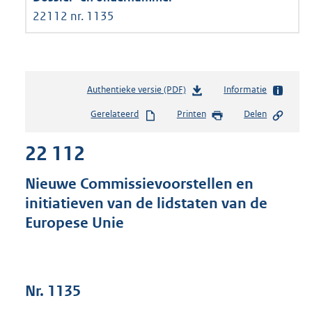
22112 nr. 1135
Authentieke versie (PDF)
b
Informatie
e
Gerelateerd
Printen
Delen
s
t
22 112
a
n
d
Nieuwe Commissievoorstellen en
s
initiatieven van de lidstaten van de
g
Europese Unie
r
o
o
t
t
Nr. 1135
e
: