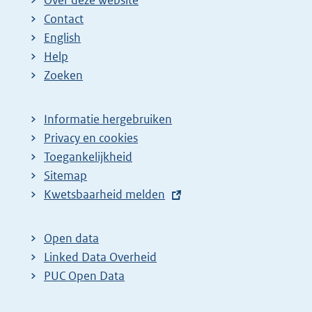
Contact
English
Help
Zoeken
Informatie hergebruiken
Privacy en cookies
Toegankelijkheid
Sitemap
E
Kwetsbaarheid melden
x
t
Open data
e
Linked Data Overheid
r
PUC Open Data
n
e