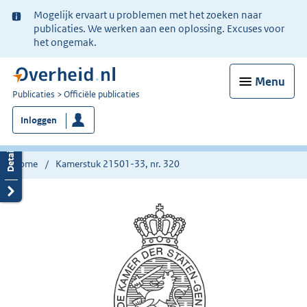
Ter
Mogelijk ervaart u problemen met het zoeken naar
informatie:
publicaties. We werken aan een oplossing. Excuses voor
het ongemak.
Menu
U
Publicaties
Officiële publicaties
bent
Inloggen
nu
hier:
Home
Kamerstuk 21501-33, nr. 320