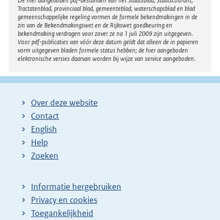
Disclaimer
De hier aangeboden pdf-bestanden van het Staatsblad, Staatscourant,
Tractatenblad, provinciaal blad, gemeenteblad, waterschapsblad en blad
gemeenschappelijke regeling vormen de formele bekendmakingen in de
zin van de Bekendmakingswet en de Rijkswet goedkeuring en
bekendmaking verdragen voor zover ze na 1 juli 2009 zijn uitgegeven.
Voor pdf-publicaties van vóór deze datum geldt dat alleen de in papieren
vorm uitgegeven bladen formele status hebben; de hier aangeboden
elektronische versies daarvan worden bij wijze van service aangeboden.
Over deze website
Contact
English
Help
Zoeken
Informatie hergebruiken
Privacy en cookies
Toegankelijkheid