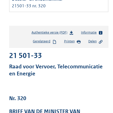
21501-33 nr. 320
Authentieke versie (PDF)
b
Informatie
e
Gerelateerd
Printen
Delen
s
t
21 501-33
a
n
d
Raad voor Vervoer, Telecommunicatie
s
en Energie
g
r
o
o
t
Nr. 320
t
e
BRIEF VAN DE MINISTER VAN
: