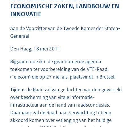
5
ECONOMISCHE ZAKEN, LANDBOUW EN
5
INNOVATIE
K
b
Aan de Voorzitter van de Tweede Kamer der Staten-
Generaal
Den Haag, 18 mei 2011
Bijgaand doe ik u de geannoteerde agenda
toekomen ter voorbereiding van de VTE-Raad
(Telecom) die op 27 mei a.s. plaatsvindt in Brussel.
Tijdens de Raad zal van gedachten worden gewisseld
over bescherming van vitale informatie-
infrastructuur aan de hand van raadsconclusies.
Daarnaast zal de Raad naar verwachting tot een
akkoord komen over verlenging van het huidige