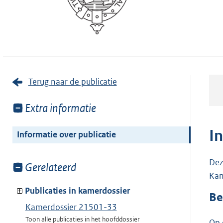
Terug naar de publicatie
Toon
Extra informatie
meer
van:
I
Informatie over publicatie
Dez
Toon
Gerelateerd
Kam
meer
van:
Publicaties in kamerdossier
Be
Kamerdossier 21501-33
Toon alle publicaties in het hoofddossier
Op 