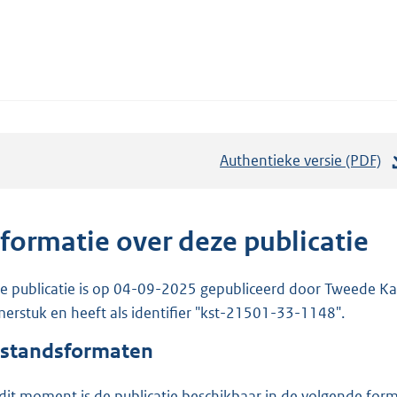
Authentieke versie (PDF)
b
e
s
t
nformatie over deze publicatie
a
n
e publicatie is op 04-09-2025 gepubliceerd door Tweede Kam
d
erstuk en heeft als identifier "kst-21501-33-1148".
s
standsformaten
g
r
dit moment is de publicatie beschikbaar in de volgende for