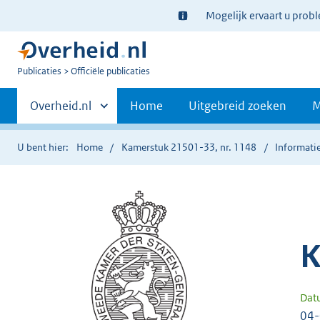
Ter
Mogelijk ervaart u prob
informatie:
U
Publicaties
Officiële publicaties
bent
Primaire
nu
Andere
Overheid.nl
Home
Uitgebreid zoeken
M
hier:
sites
navigatie
binnen
U bent hier:
Home
Kamerstuk 21501-33, nr. 1148
Informatie
K
Dat
04