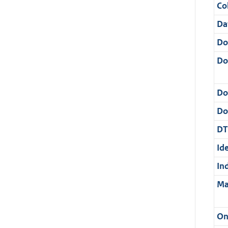
Col
Da
Do
Do
Do
Dos
DT
Ide
In
Ma
On