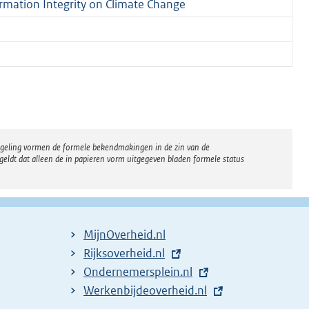
formation Integrity on Climate Change
regeling vormen de formele bekendmakingen in de zin van de
eldt dat alleen de in papieren vorm uitgegeven bladen formele status
MijnOverheid.nl
E
Rijksoverheid.nl
x
E
Ondernemersplein.nl
t
x
E
Werkenbijdeoverheid.nl
e
t
x