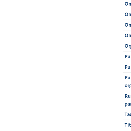
On
On
On
On
Or
Pu
Pu
Pu
or
Ru
pa
Ta
Tit