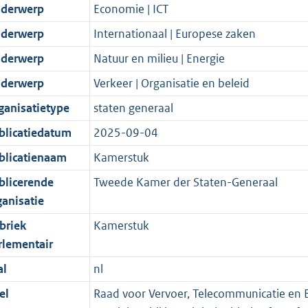
derwerp
Economie | ICT
derwerp
Internationaal | Europese zaken
derwerp
Natuur en milieu | Energie
derwerp
Verkeer | Organisatie en beleid
ganisatietype
staten generaal
blicatiedatum
2025-09-04
blicatienaam
Kamerstuk
blicerende
Tweede Kamer der Staten-Generaal
ganisatie
briek
Kamerstuk
rlementair
al
nl
el
Raad voor Vervoer, Telecommunicatie en En