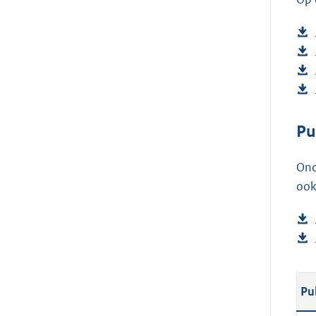
Pu
Ond
ook
Pu