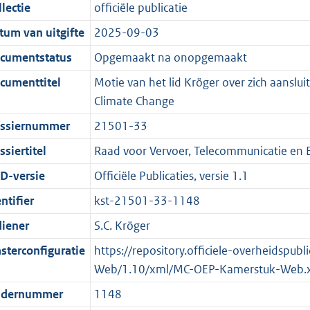
t
a
c
i
:
e
t
t
lectie
officiële publicatie
d
n
i
t
a
c
3
:
e
t
tum van uitgifte
2025-09-03
s
d
e
i
t
a
6
7
:
e
g
s
i
e
i
t
K
K
5
:
cumentstatus
Opgemaakt na onopgemaakt
r
g
n
i
e
i
b
b
K
6
cumenttitel
Motie van het lid Kröger over zich aansluit
o
r
f
n
i
e
b
K
Climate Change
o
o
o
f
n
i
b
ssiernummer
21501-33
t
o
r
o
f
n
t
t
m
r
o
f
siertitel
Raad voor Vervoer, Telecommunicatie en 
e
t
a
m
r
o
D-versie
Officiële Publicaties, versie 1.1
:
e
a
a
m
r
ntifier
kst-21501-33-1148
3
:
t
a
a
m
K
2
t
a
a
diener
S.C. Kröger
b
K
t
a
sterconfiguratie
https://repository.officiele-overheidspu
b
t
Web/1.10/xml/MC-OEP-Kamerstuk-Web.
dernummer
1148