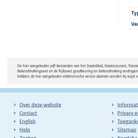
Ty
Ve
De hier aangeboden pdf-bestanden van het Staatsblad, Staatscourant, Tract
Disclaimer
Bekendmakingswet en de Rijkswet goedkeuring en bekendmaking verdragen voor
hebben; de hier aangeboden elektronische versies daarvan worden bij wijze 
Over deze website
Informat
Contact
Privacy 
English
Toeganke
Help
Sitemap
Zoeken
E
Kwetsba