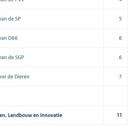
van de SP
5
 van D66
6
 van de SGP
6
oor de Dieren
7
ken, Landbouw en Innovatie
11