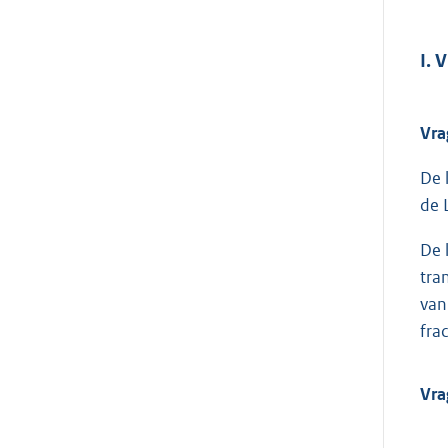
I.
Vra
De 
de 
De 
tra
van
fra
Vra