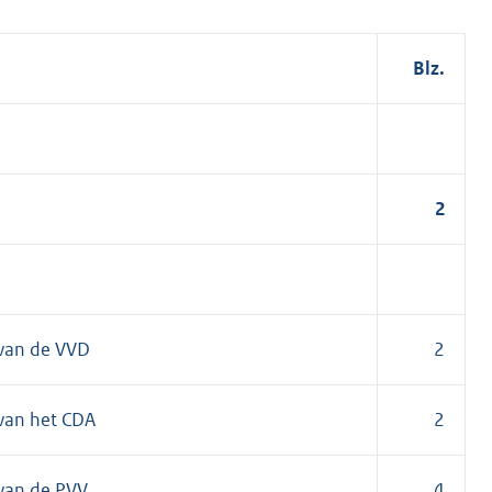
Blz.
2
 van de VVD
2
 van het CDA
2
 van de PVV
4