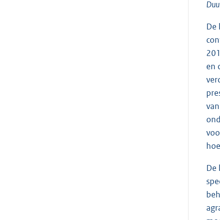
Duur
De 
con
201
en 
ver
pre
van
ond
voo
hoe 
De 
spe
beh
agr