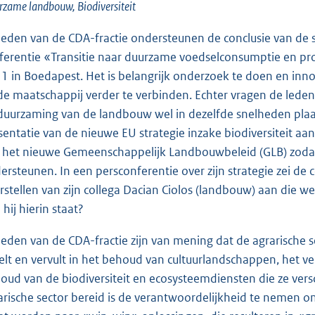
zame landbouw, Biodiversiteit
leden van de CDA-fractie ondersteunen de conclusie van de s
ferentie «Transitie naar duurzame voedselconsumptie en pr
1 in Boedapest. Het is belangrijk onderzoek te doen en inn
de maatschappij verder te verbinden. Echter vragen de leden v
duurzaming van de landbouw wel in dezelfde snelheden plaat
sentatie van de nieuwe EU strategie inzake biodiversiteit aa
 het nieuwe Gemeenschappelijk Landbouwbeleid (GLB) zodanig
ersteunen. In een persconferentie over zijn strategie zei d
rstellen van zijn collega Dacian Ciolos (landbouw) aan die
hij hierin staat?
leden van de CDA-fractie zijn van mening dat de agrarische sec
elt en vervult in het behoud van cultuurlandschappen, het v
oud van de biodiversiteit en ecosysteemdiensten die ze vers
arische sector bereid is de verantwoordelijkheid te nemen om