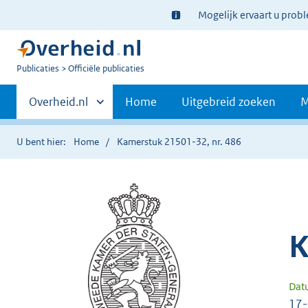
Ter
Mogelijk ervaart u prob
informatie:
U
Publicaties
Officiële publicaties
bent
Primaire
nu
Andere
Overheid.nl
Home
Uitgebreid zoeken
M
hier:
sites
navigatie
binnen
U bent hier:
Home
Kamerstuk 21501-32, nr. 486
K
Dat
17