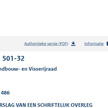
Authentieke versie (PDF)
b
Informatie
e
s
1 501-32
t
ndbouw- en Visserijraad
a
n
d
s
. 486
g
r
RSLAG VAN EEN SCHRIFTELIJK OVERLEG