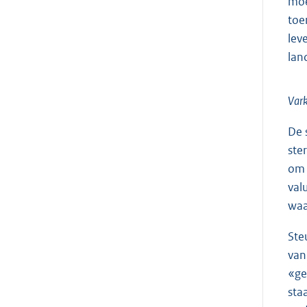
moe
toe
lev
lan
Var
De 
ste
om 
val
waa
Ste
van
«ge
sta