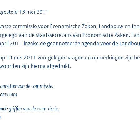
o
o
tgesteld
13 mei 2011
t
vaste commissie voor Economische Zaken, Landbouw en Inn
t
e
rgelegd aan de staatssecretaris van Economische Zaken, Lan
:
april 2011 inzake de geannoteerde agenda voor de Landb
9
op 11 mei 2011 voorgelegde vragen en opmerkingen zijn bea
7
woorden zijn hierna afgedrukt.
K
b
oorzitter van de commissie,
 der Ham
nct-griffier van de commissie,
n