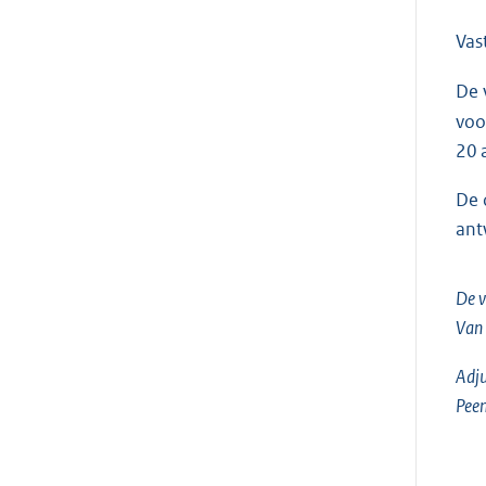
Vas
De 
voo
20 
De 
ant
De v
Van
Adju
Pee