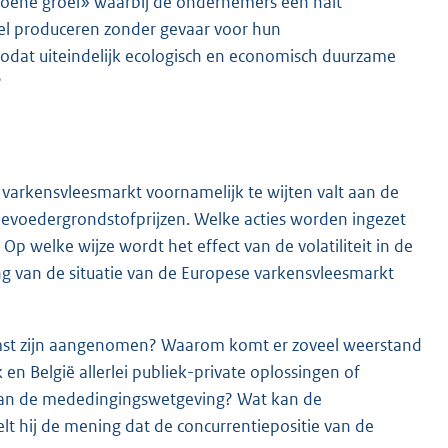
roene groei» waarbij de ondernemers een halt
sel produceren zonder gevaar voor hun
zodat uiteindelijk ecologisch en economisch duurzame
?
e varkensvleesmarkt voornamelijk te wijten valt aan de
eevoedergrondstofprijzen. Welke acties worden ingezet
Op welke wijze wordt het effect van de volatiliteit in de
 van de situatie van de Europese varkensvleesmarkt
nkomst zijn aangenomen? Waarom komt er zoveel weerstand
 en België allerlei publiek-private oplossingen of
 van de mededingingswetgeving? Wat kan de
eelt hij de mening dat de concurrentiepositie van de