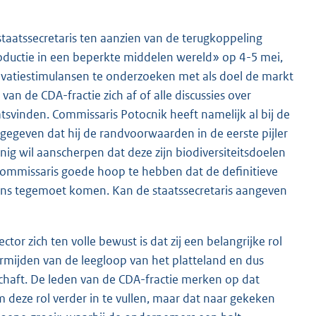
taatssecretaris ten aanzien van de terugkoppeling
oductie in een beperkte middelen wereld» op 4-5 mei,
ovatiestimulansen te onderzoeken met als doel de markt
an de CDA-fractie zich af of alle discussies over
svinden. Commissaris Potocnik heeft namelijk al bij de
ngegeven dat hij de randvoorwaarden in de eerste pijler
 wil aanscherpen dat deze zijn biodiversiteitsdoelen
e commissaris goede hoop te hebben dat de definitieve
 wens tegemoet komen. Kan de staatssecretaris aangeven
tor zich ten volle bewust is dat zij een belangrijke rol
ermijden van de leegloop van het platteland en dus
chaft. De leden van de CDA-fractie merken op dat
 deze rol verder in te vullen, maar dat naar gekeken