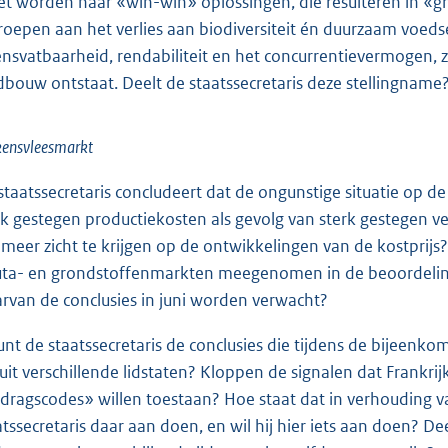
t worden naar «win-win» oplossingen, die resulteren in «g
roepen aan het verlies aan biodiversiteit én duurzaam voed
ensvatbaarheid, rendabiliteit en het concurrentievermogen, 
dbouw ontstaat. Deelt de staatssecretaris deze stellingname
kensvleesmarkt
staatssecretaris concludeert dat de ongunstige situatie op d
rk gestegen productiekosten als gevolg van sterk gestegen v
meer zicht te krijgen op de ontwikkelingen van de kostprijs? 
uta- en grondstoffenmarkten meegenomen in de beoordeling
rvan de conclusies in juni worden verwacht?
unt de staatssecretaris de conclusies die tijdens de bijee
uit verschillende lidstaten? Kloppen de signalen dat Frankrijk
dragscodes» willen toestaan? Hoe staat dat in verhouding
atssecretaris daar aan doen, en wil hij hier iets aan doen? D