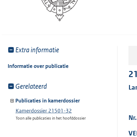
Toon
Extra informatie
meer
van:
Informatie over publicatie
2
Toon
Gerelateerd
La
meer
van:
Publicaties in kamerdossier
Kamerdossier 21501-32
Nr
Toon alle publicaties in het hoofddossier
VE