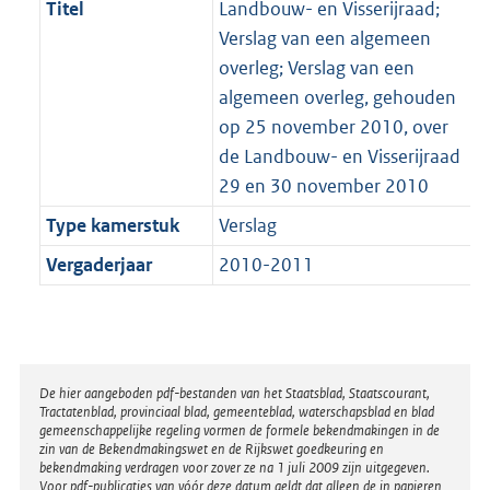
Titel
Landbouw- en Visserijraad;
Verslag van een algemeen
overleg; Verslag van een
algemeen overleg, gehouden
op 25 november 2010, over
de Landbouw- en Visserijraad
29 en 30 november 2010
Type kamerstuk
Verslag
Vergaderjaar
2010-2011
Disclaimer
De hier aangeboden pdf-bestanden van het Staatsblad, Staatscourant,
Tractatenblad, provinciaal blad, gemeenteblad, waterschapsblad en blad
gemeenschappelijke regeling vormen de formele bekendmakingen in de
zin van de Bekendmakingswet en de Rijkswet goedkeuring en
bekendmaking verdragen voor zover ze na 1 juli 2009 zijn uitgegeven.
Voor pdf-publicaties van vóór deze datum geldt dat alleen de in papieren