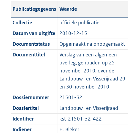
t
s
a
c
i
l
e
t
t
o
Publicatiegegevens
Waarde
a
t
t
a
c
i
:
e
t
t
n
a
i
t
a
c
1
:
e
t
Collectie
officiële publicatie
d
n
e
i
t
a
3
5
:
e
Datum van uitgifte
2010-12-15
s
d
i
e
i
t
7
0
1
:
g
s
Documentstatus
Opgemaakt na onopgemaakt
n
i
e
i
K
K
2
4
r
g
f
n
i
e
b
b
9
6
Documenttitel
Verslag van een algemeen
o
r
o
f
n
i
K
K
overleg, gehouden op 25
o
o
r
o
f
n
b
b
november 2010, over de
t
o
m
r
o
f
Landbouw- en Visserijraad 29
t
t
a
m
r
o
en 30 november 2010
e
t
a
a
m
r
Dossiernummer
21501-32
:
e
t
a
a
m
2
:
Dossiertitel
Landbouw- en Visserijraad
t
a
a
K
2
t
a
Identifier
kst-21501-32-422
b
K
t
Indiener
H. Bleker
b