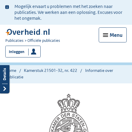
Ter
Mogelijk ervaart u problemen met het zoeken naar
informatie:
publicaties. We werken aan een oplossing. Excuses voor
het ongemak.
Menu
U
Publicaties
Officiële publicaties
bent
Inloggen
nu
hier:
Home
Kamerstuk 21501-32, nr. 422
Informatie over
publicatie