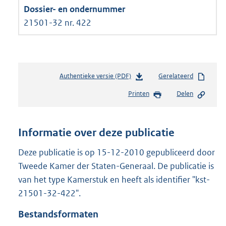
21501-32 nr. 422
Authentieke versie (PDF)
b
Gerelateerd
e
Printen
Delen
s
t
a
n
Informatie over deze publicatie
d
s
Deze publicatie is op 15-12-2010 gepubliceerd door
g
Tweede Kamer der Staten-Generaal. De publicatie is
r
van het type Kamerstuk en heeft als identifier "kst-
o
21501-32-422".
o
t
Bestandsformaten
t
e