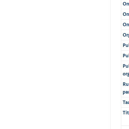
On
On
On
Or
Pu
Pu
Pu
or
Ru
pa
Ta
Tit