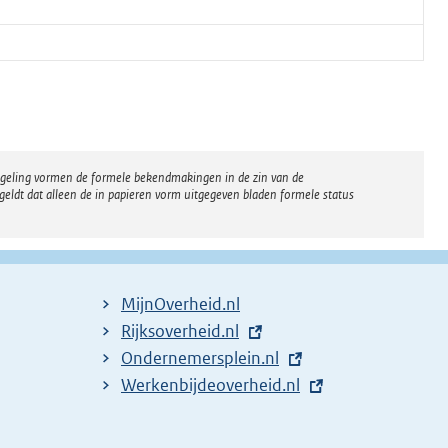
regeling vormen de formele bekendmakingen in de zin van de
eldt dat alleen de in papieren vorm uitgegeven bladen formele status
MijnOverheid.nl
E
Rijksoverheid.nl
x
E
Ondernemersplein.nl
t
x
E
Werkenbijdeoverheid.nl
e
t
x
r
e
t