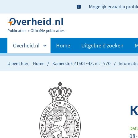
Ter
Mogelijk ervaart u prob
informatie:
U
Publicaties
Officiële publicaties
bent
Primaire
nu
Andere
Overheid.nl
Home
Uitgebreid zoeken
M
hier:
sites
navigatie
binnen
U bent hier:
Home
Kamerstuk 21501-32, nr. 1570
Informatie
K
Dat
08-