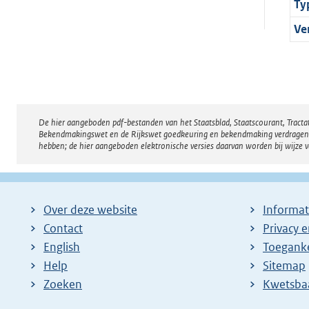
Ty
Ve
De hier aangeboden pdf-bestanden van het Staatsblad, Staatscourant, Tract
Disclaimer
Bekendmakingswet en de Rijkswet goedkeuring en bekendmaking verdragen voor
hebben; de hier aangeboden elektronische versies daarvan worden bij wijze 
Over deze website
Informat
Contact
Privacy 
English
Toeganke
Help
Sitemap
Zoeken
E
Kwetsba
x