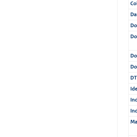
Col
Da
Do
Do
Do
Dos
DT
Ide
In
In
Ma