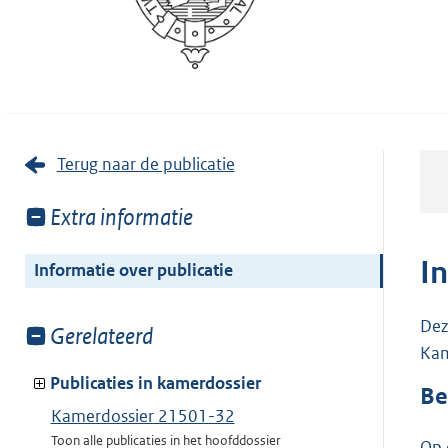
Terug naar de publicatie
Toon
Extra informatie
meer
van:
I
Informatie over publicatie
Dez
Toon
Gerelateerd
Kam
meer
van:
Publicaties in kamerdossier
Be
Kamerdossier 21501-32
Toon alle publicaties in het hoofddossier
Op 