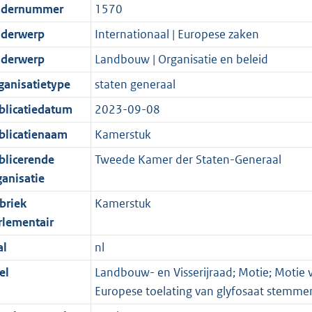
dernummer
1570
derwerp
Internationaal | Europese zaken
derwerp
Landbouw | Organisatie en beleid
ganisatietype
staten generaal
blicatiedatum
2023-09-08
blicatienaam
Kamerstuk
blicerende
Tweede Kamer der Staten-Generaal
ganisatie
briek
Kamerstuk
rlementair
al
nl
el
Landbouw- en Visserijraad; Motie; Motie 
Europese toelating van glyfosaat stemme