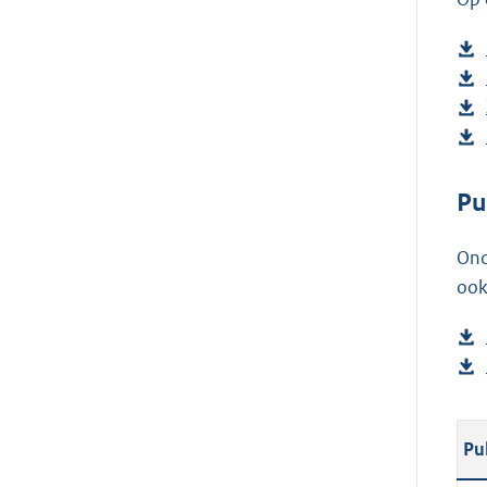
Pu
Ond
ook
Pu