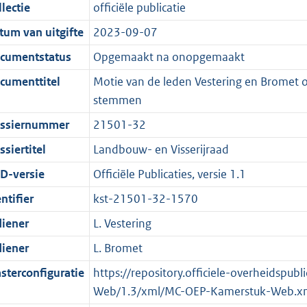
t
a
c
i
:
e
t
t
lectie
officiële publicatie
d
n
i
t
a
c
3
:
e
t
tum van uitgifte
2023-09-07
s
d
e
i
t
a
5
7
:
e
g
s
i
e
i
t
K
K
3
:
cumentstatus
Opgemaakt na onopgemaakt
r
g
n
i
e
i
b
b
K
6
cumenttitel
Motie van de leden Vestering en Bromet o
o
r
f
n
i
e
b
K
stemmen
o
o
o
f
n
i
b
ssiernummer
21501-32
t
o
r
o
f
n
t
t
m
r
o
f
siertitel
Landbouw- en Visserijraad
e
t
a
m
r
o
D-versie
Officiële Publicaties, versie 1.1
:
e
a
a
m
r
ntifier
kst-21501-32-1570
2
:
t
a
a
m
K
2
t
a
a
diener
L. Vestering
b
K
t
a
diener
L. Bromet
b
t
sterconfiguratie
https://repository.officiele-overheidspu
Web/1.3/xml/MC-OEP-Kamerstuk-Web.x