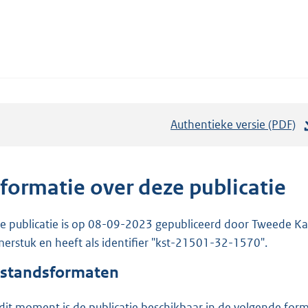
Authentieke versie (PDF)
b
e
s
t
nformatie over deze publicatie
a
n
e publicatie is op 08-09-2023 gepubliceerd door Tweede Kam
d
erstuk en heeft als identifier "kst-21501-32-1570".
s
standsformaten
g
r
dit moment is de publicatie beschikbaar in de volgende for