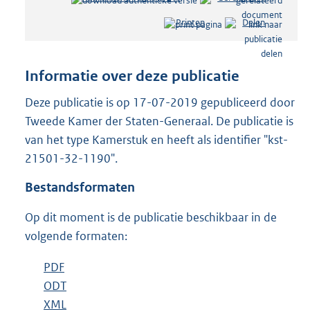
e
Printen
Delen
s
t
a
n
Informatie over deze publicatie
d
s
Deze publicatie is op 17-07-2019 gepubliceerd door
g
Tweede Kamer der Staten-Generaal. De publicatie is
r
van het type Kamerstuk en heeft als identifier "kst-
o
21501-32-1190".
o
t
Bestandsformaten
t
e
Op dit moment is de publicatie beschikbaar in de
:
5
volgende formaten:
6
K
D
PDF
b
b
o
D
ODT
e
b
w
o
D
XML
s
e
b