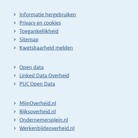
Informatie hergebruiken
Privacy en cookies
Toegankelijkheid
Sitemap
E
Kwetsbaarheid melden
x
t
Open data
e
Linked Data Overheid
r
PUC Open Data
n
e
MijnOverheid.nl
l
E
Rijksoverheid.nl
i
x
E
Ondernemersplein.nl
n
t
x
E
Werkenbijdeoverheid.nl
k
e
t
x