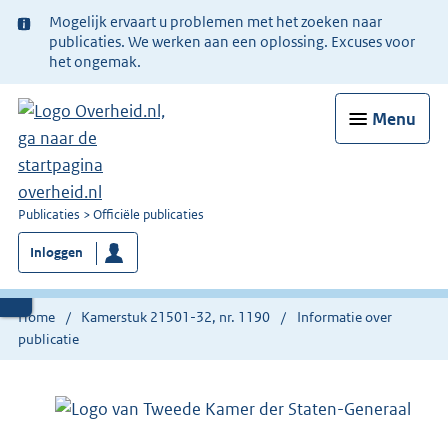
Ter
Mogelijk ervaart u problemen met het zoeken naar
informatie:
publicaties. We werken aan een oplossing. Excuses voor
het ongemak.
Menu
U
Publicaties
Officiële publicaties
bent
Inloggen
nu
hier:
Home
Kamerstuk 21501-32, nr. 1190
Informatie over
publicatie