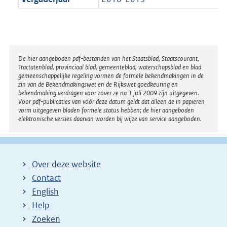
Disclaimer
De hier aangeboden pdf-bestanden van het Staatsblad, Staatscourant,
Tractatenblad, provinciaal blad, gemeenteblad, waterschapsblad en blad
gemeenschappelijke regeling vormen de formele bekendmakingen in de
zin van de Bekendmakingswet en de Rijkswet goedkeuring en
bekendmaking verdragen voor zover ze na 1 juli 2009 zijn uitgegeven.
Voor pdf-publicaties van vóór deze datum geldt dat alleen de in papieren
vorm uitgegeven bladen formele status hebben; de hier aangeboden
elektronische versies daarvan worden bij wijze van service aangeboden.
Over deze website
Contact
English
Help
Zoeken