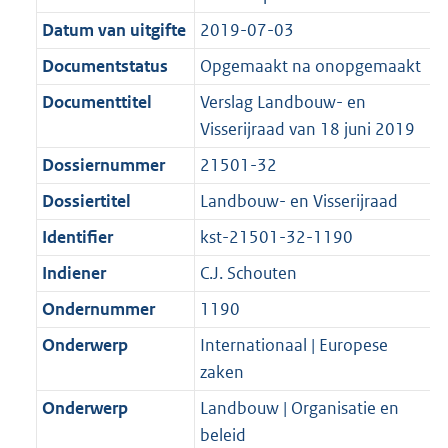
n
i
e
i
b
K
9
9
r
g
f
n
i
e
b
K
K
Datum van uitgifte
2019-07-03
o
r
o
f
n
i
b
b
Documentstatus
Opgemaakt na onopgemaakt
o
o
r
o
f
n
t
o
Documenttitel
Verslag Landbouw- en
m
r
o
f
t
t
Visserijraad van 18 juni 2019
a
m
r
o
e
t
a
a
m
r
Dossiernummer
21501-32
:
e
t
a
a
m
Dossiertitel
Landbouw- en Visserijraad
2
:
t
a
a
K
2
Identifier
kst-21501-32-1190
t
a
b
K
t
Indiener
C.J. Schouten
b
Ondernummer
1190
Onderwerp
Internationaal | Europese
zaken
Onderwerp
Landbouw | Organisatie en
beleid