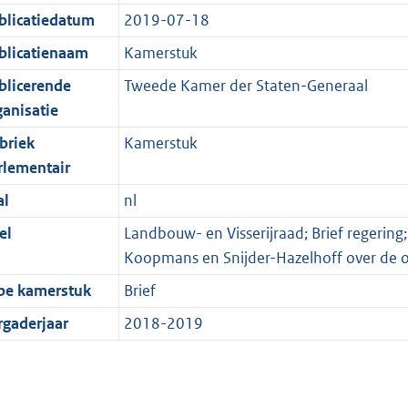
blicatiedatum
2019-07-18
blicatienaam
Kamerstuk
blicerende
Tweede Kamer der Staten-Generaal
ganisatie
briek
Kamerstuk
rlementair
al
nl
el
Landbouw- en Visserijraad; Brief regering
Koopmans en Snijder-Hazelhoff over de 
pe kamerstuk
Brief
rgaderjaar
2018-2019