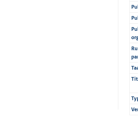
Pu
Pu
Pu
or
Ru
pa
Ta
Tit
Ty
Ve