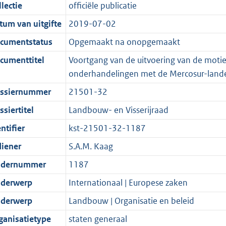
t
a
c
i
:
e
t
t
lectie
officiële publicatie
d
n
i
t
a
c
4
:
e
t
tum van uitgifte
2019-07-02
s
d
e
i
t
a
2
8
:
e
g
s
i
e
i
t
K
K
6
:
cumentstatus
Opgemaakt na onopgemaakt
r
g
n
i
e
i
b
b
K
4
cumenttitel
Voortgang van de uitvoering van de moti
o
r
f
n
i
e
b
K
onderhandelingen met de Mercosur-land
o
o
o
f
n
i
b
ssiernummer
21501-32
t
o
r
o
f
n
t
t
m
r
o
f
siertitel
Landbouw- en Visserijraad
e
t
a
m
r
o
ntifier
kst-21501-32-1187
:
e
a
a
m
r
diener
S.A.M. Kaag
2
:
t
a
a
m
K
2
t
a
a
dernummer
1187
b
K
t
a
derwerp
Internationaal | Europese zaken
b
t
derwerp
Landbouw | Organisatie en beleid
ganisatietype
staten generaal