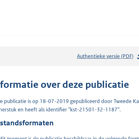
Authentieke versie (PDF)
b
e
s
t
nformatie over deze publicatie
a
n
e publicatie is op 18-07-2019 gepubliceerd door Tweede Kam
d
erstuk en heeft als identifier "kst-21501-32-1187".
s
standsformaten
g
r
dit moment is de publicatie beschikbaar in de volgende for