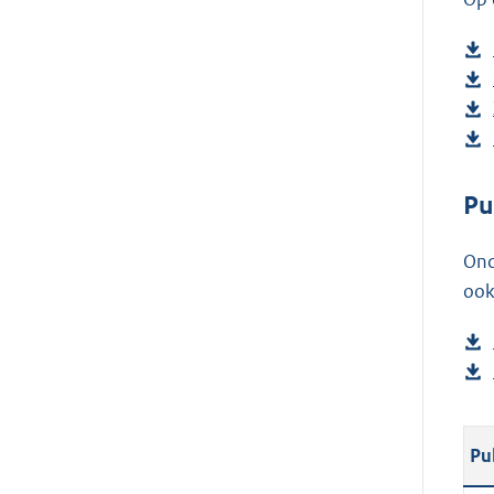
Pu
Ond
ook
Pu