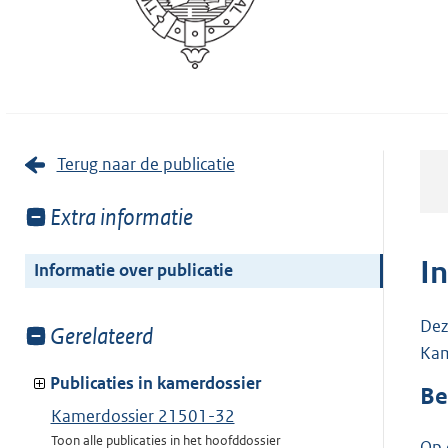
Terug naar de publicatie
Toon
Extra informatie
meer
van:
I
Informatie over publicatie
Dez
Toon
Gerelateerd
Kam
meer
van:
Publicaties in kamerdossier
Be
Kamerdossier 21501-32
Toon alle publicaties in het hoofddossier
Op 