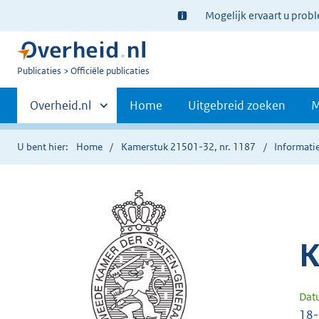
Ter
Mogelijk ervaart u prob
informatie:
U
Publicaties
Officiële publicaties
bent
Primaire
nu
Andere
Overheid.nl
Home
Uitgebreid zoeken
M
hier:
sites
navigatie
binnen
U bent hier:
Home
Kamerstuk 21501-32, nr. 1187
Informatie
K
Dat
18-