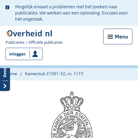
Ter
Mogelijk ervaart u problemen met het zoeken naar
informatie:
publicaties. We werken aan een oplossing. Excuses voor
het ongemak.
Menu
U
Publicaties
Officiële publicaties
bent
Inloggen
nu
hier:
Home
Kamerstuk 21501-32, nr. 1173