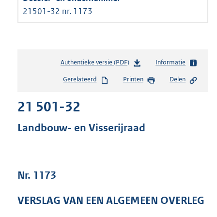
21501-32 nr. 1173
Authentieke versie (PDF)
b
Informatie
e
Gerelateerd
Printen
Delen
s
t
21 501-32
a
n
d
Landbouw- en Visserijraad
s
g
r
o
Nr. 1173
o
t
t
VERSLAG VAN EEN ALGEMEEN OVERLEG
e
: