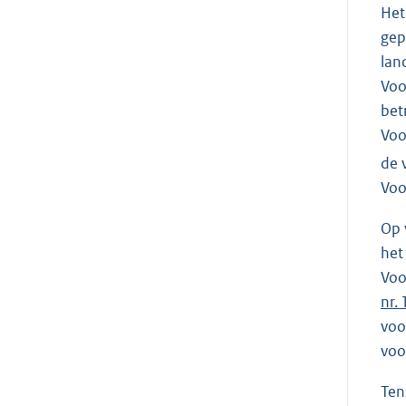
Het
gep
lan
Voo
bet
Voo
de 
Voo
Op 
het
Voo
nr.
voo
voo
Ten