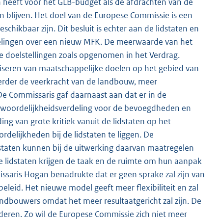
en heeft voor het GLB-budget als de afdrachten van de
n blijven. Het doel van de Europese Commissie is een
kbaar zijn. Dit besluit is echter aan de lidstaten en
elingen over een nieuw MFK. De meerwaarde van het
de doelstellingen zoals opgenomen in het Verdrag.
liseren van maatschappelijke doelen op het gebied van
 verder de veerkracht van de landbouw, meer
De Commissaris gaf daarnaast aan dat er in de
twoordelijkheidsverdeling voor de bevoegdheden en
ng van grote kritiek vanuit de lidstaten op het
elijkheden bij de lidstaten te liggen. De
staten kunnen bij de uitwerking daarvan maatregelen
. De lidstaten krijgen de taak en de ruimte om hun aanpak
ssaris Hogan benadrukte dat er geen sprake zal zijn van
beleid. Het nieuwe model geeft meer flexibiliteit en zal
andbouwers omdat het meer resultaatgericht zal zijn. De
deren. Zo wil de Europese Commissie zich niet meer