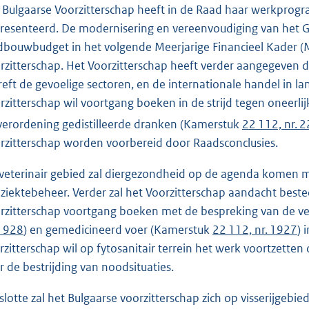
 Bulgaarse Voorzitterschap heeft in de Raad haar werkprog
resenteerd. De modernisering en vereenvoudiging van het 
dbouwbudget in het volgende Meerjarige Financieel Kader (MFK
rzitterschap. Het Voorzitterschap heeft verder aangegeven d
reft de gevoelige sectoren, en de internationale handel in 
rzitterschap wil voortgang boeken in de strijd tegen oneerl
verordening gedistilleerde dranken (Kamerstuk
22 112, nr. 
rzitterschap worden voorbereid door Raadsconclusies.
veterinair gebied zal diergezondheid op de agenda komen me
 ziektebeheer. Verder zal het Voorzitterschap aandacht beste
rzitterschap voortgang boeken met de bespreking van de 
 1928
) en gemedicineerd voer (Kamerstuk
22 112, nr. 1927
) 
rzitterschap wil op fytosanitair terrein het werk voortzette
r de bestrijding van noodsituaties.
slotte zal het Bulgaarse voorzitterschap zich op visserijge