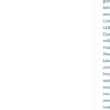
gre
lid
een
Com
GLB
Daa
mil
mar
Med
tak
com
hoo
vas
voo
ren
een
inz