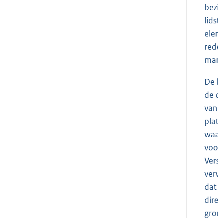
bez
lid
ele
red
mar
De 
de 
van
pla
waa
voo
Ver
ver
dat
dir
gro