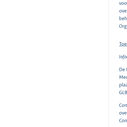
voo
ove
beh
Org
Toe
Info
De 
Med
pla
GLB
Com
ove
Com