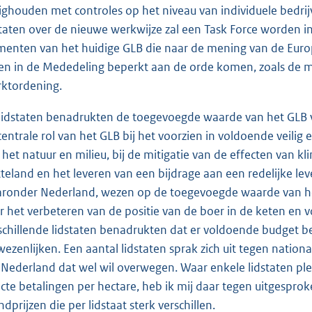
ighouden met controles op het niveau van individuele bedrij
staten over de nieuwe werkwijze zal een Task Force worden in
menten van het huidige GLB die naar de mening van de Eur
en in de Mededeling beperkt aan de orde komen, zoals de 
ktordening.
lidstaten benadrukten de toegevoegde waarde van het GLB v
centrale rol van het GLB bij het voorzien in voldoende veilig
 het natuur en milieu, bij de mitigatie van de effecten van k
tteland en het leveren van een bijdrage aan een redelijke le
ronder Nederland, wezen op de toegevoegde waarde van het
r het verbeteren van de positie van de boer in de keten en 
schillende lidstaten benadrukten dat er voldoende budget b
wezenlijken. Een aantal lidstaten sprak zich uit tegen nationa
 Nederland dat wel wil overwegen. Waar enkele lidstaten ple
ecte betalingen per hectare, heb ik mij daar tegen uitgespr
ndprijzen die per lidstaat sterk verschillen.