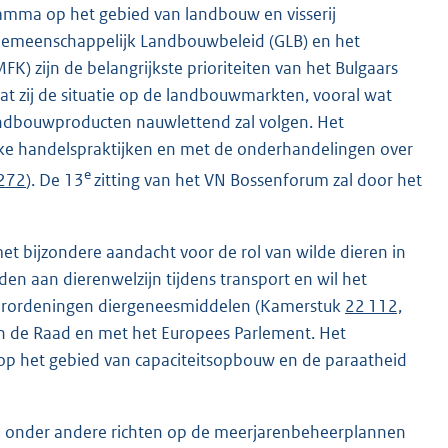
ramma op het gebied van landbouw en visserij
Gemeenschappelijk Landbouwbeleid (GLB) en het
) zijn de belangrijkste prioriteiten van het Bulgaars
at zij de situatie op de landbouwmarkten, vooral wat
landbouwproducten nauwlettend zal volgen. Het
ijke handelspraktijken en met de onderhandelingen over
e
2272
). De 13
zitting van het VN Bossenforum zal door het
t bijzondere aandacht voor de rol van wilde dieren in
den aan dierenwelzijn tijdens transport en wil het
verordeningen diergeneesmiddelen (Kamerstuk
22 112,
in de Raad en met het Europees Parlement. Het
n op het gebied van capaciteitsopbouw en de paraatheid
bied onder andere richten op de meerjarenbeheerplannen