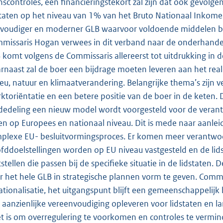
nscontroles, een financieringstekort zal zijn dat ook gevolg
staten op het niveau van 1% van het Bruto Nationaal Inkome
voudiger en moderner GLB waarvoor voldoende middelen beschi
missaris Hogan verwees in dit verband naar de onderhand
 komt volgens de Commissaris allereerst tot uitdrukking in 
rnaast zal de boer een bijdrage moeten leveren aan het rea
ieu, natuur en klimaatverandering. Belangrijke thema’s zijn
ktoriëntatie en een betere positie van de boer in de keten. 
edeling een nieuw model wordt voorgesteld voor de veran
en op Europees en nationaal niveau. Dit is mede naar aanleidi
plexe EU- besluitvormingsproces. Er komen meer verantwoord
fddoelstellingen worden op EU niveau vastgesteld en de lid
tstellen die passen bij de specifieke situatie in de lidstaten
r het hele GLB in strategische plannen vorm te geven. Commi
ationalisatie, het uitgangspunt blijft een gemeenschappelijk 
 aanzienlijke vereenvoudiging opleveren voor lidstaten en l
et is om overregulering te voorkomen en controles te vermin