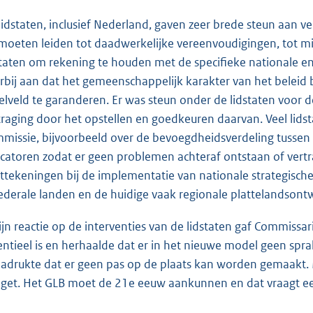
lidstaten, inclusief Nederland, gaven zeer brede steun aan 
 moeten leiden tot daadwerkelijke vereenvoudigingen, tot mind
staten om rekening te houden met de specifieke nationale en 
rbij aan dat het gemeenschappelijk karakter van het beleid
elveld te garanderen. Er was steun onder de lidstaten voor d
traging door het opstellen en goedkeuren daarvan. Veel lid
missie, bijvoorbeeld over de bevoegdheidsverdeling tussen 
icatoren zodat er geen problemen achteraf ontstaan of vertra
ttekeningen bij de implementatie van nationale strategisch
federale landen en de huidige vaak regionale plattelandsont
zijn reactie op de interventies van de lidstaten gaf Commis
entieel is en herhaalde dat er in het nieuwe model geen sprak
adrukte dat er geen pas op de plaats kan worden gemaakt. 
get. Het GLB moet de 21e eeuw aankunnen en dat vraagt een