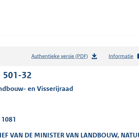
Authentieke versie (PDF)
b
Informatie
e
s
1 501-32
t
ndbouw- en Visserijraad
a
n
d
s
. 1081
g
r
IEF VAN DE MINISTER VAN LANDBOUW, NATU