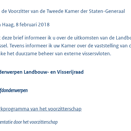
o
o
 de Voorzitter van de Tweede Kamer der Staten-Generaal
t
 Haag, 8 februari 2018
t
e
 deze brief informeer ik u over de uitkomsten van de Landbou
:
ssel. Tevens informeer ik uw Kamer over de vaststelling va
6
ake het duurzame beheer van externe vissersvloten.
1
K
erwerpen Landbouw- en Visserijraad
b
fdonderwerpen
kprogramma van het voorzitterschap
entatie door het voorzitterschap