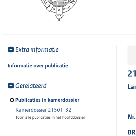
Toon
Extra informatie
meer
van:
Informatie over publicatie
2
Toon
Gerelateerd
La
meer
van:
Publicaties in kamerdossier
Kamerdossier 21501-32
Nr
Toon alle publicaties in het hoofddossier
BR