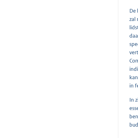
De 
zal
lid
daa
spe
ver
Com
ind
kan
in 
In 
ess
ben
bud