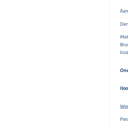
Aan
Den
Met
Bru
inz
Ond
Hoo
Wer
Pres