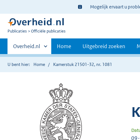
Ter
Mogelijk ervaart u prob
informatie:
U
Publicaties
Officiële publicaties
bent
Primaire
nu
Andere
Overheid.nl
Home
Uitgebreid zoeken
M
hier:
sites
navigatie
binnen
U bent hier:
Home
Kamerstuk 21501-32, nr. 1081
K
Dat
09-