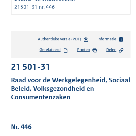
21501-31 nr. 446
Authentieke versie (PDF)
b
Informatie
e
Gerelateerd
Printen
Delen
s
t
21 501-31
a
n
d
Raad voor de Werkgelegenheid, Sociaal
s
Beleid, Volksgezondheid en
g
Consumentenzaken
r
o
o
t
t
Nr. 446
e
: