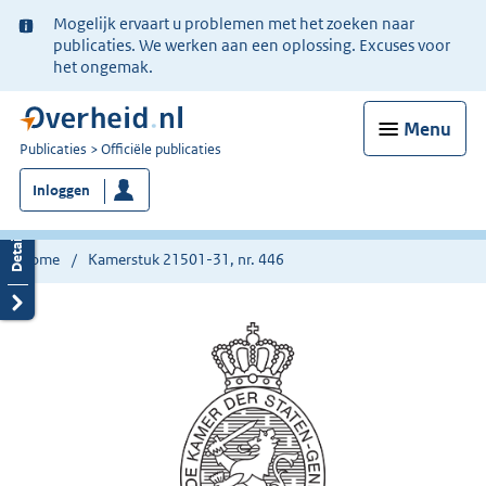
Ter
Mogelijk ervaart u problemen met het zoeken naar
informatie:
publicaties. We werken aan een oplossing. Excuses voor
het ongemak.
Menu
U
Publicaties
Officiële publicaties
bent
Inloggen
nu
hier:
Home
Kamerstuk 21501-31, nr. 446