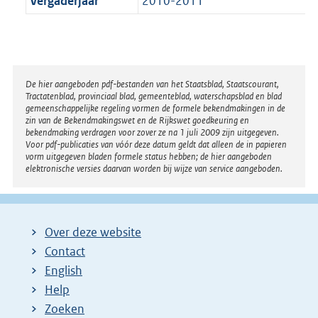
Vergaderjaar
2010-2011
Disclaimer
De hier aangeboden pdf-bestanden van het Staatsblad, Staatscourant,
Tractatenblad, provinciaal blad, gemeenteblad, waterschapsblad en blad
gemeenschappelijke regeling vormen de formele bekendmakingen in de
zin van de Bekendmakingswet en de Rijkswet goedkeuring en
bekendmaking verdragen voor zover ze na 1 juli 2009 zijn uitgegeven.
Voor pdf-publicaties van vóór deze datum geldt dat alleen de in papieren
vorm uitgegeven bladen formele status hebben; de hier aangeboden
elektronische versies daarvan worden bij wijze van service aangeboden.
Over deze website
Contact
English
Help
Zoeken