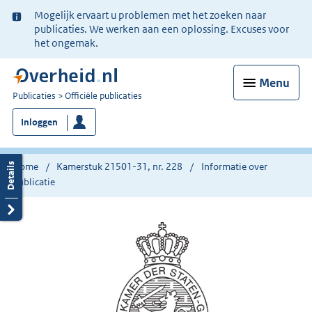
Ter
Mogelijk ervaart u problemen met het zoeken naar
informatie:
publicaties. We werken aan een oplossing. Excuses voor
het ongemak.
Menu
U
Publicaties
Officiële publicaties
bent
Inloggen
nu
hier:
Home
Kamerstuk 21501-31, nr. 228
Informatie over
publicatie