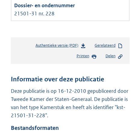
21501-31 nr. 228
Authentieke versie (PDF)
b
Gerelateerd
e
Printen
Delen
s
t
a
n
Informatie over deze publicatie
d
s
Deze publicatie is op 16-12-2010 gepubliceerd door
g
Tweede Kamer der Staten-Generaal. De publicatie is
r
van het type Kamerstuk en heeft als identifier "kst-
o
21501-31-228".
o
t
Bestandsformaten
t
e