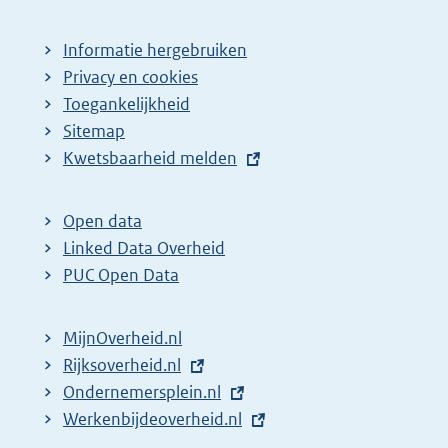
Informatie hergebruiken
Privacy en cookies
Toegankelijkheid
Sitemap
E
Kwetsbaarheid melden
x
t
Open data
e
Linked Data Overheid
r
PUC Open Data
n
e
MijnOverheid.nl
l
E
Rijksoverheid.nl
i
x
E
Ondernemersplein.nl
n
t
x
E
Werkenbijdeoverheid.nl
k
e
t
x