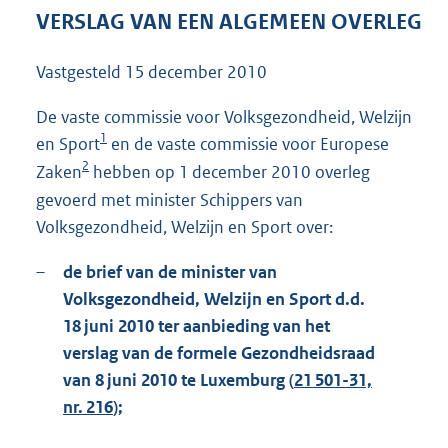
6
VERSLAG VAN EEN ALGEMEEN OVERLEG
8
K
Vastgesteld
15 december 2010
b
De vaste commissie voor Volksgezondheid, Welzijn
1
en Sport
en de vaste commissie voor Europese
2
Zaken
hebben op 1 december 2010 overleg
gevoerd met minister Schippers van
Volksgezondheid, Welzijn en Sport over:
–
de brief van de minister van
Volksgezondheid, Welzijn en Sport d.d.
18 juni 2010 ter aanbieding van het
verslag van de formele Gezondheidsraad
van 8 juni 2010 te Luxemburg (
21 501-31,
nr. 216
);