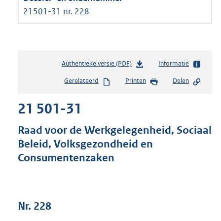
21501-31 nr. 228
Authentieke versie (PDF)
b
Informatie
e
Gerelateerd
Printen
Delen
s
t
21 501-31
a
n
d
Raad voor de Werkgelegenheid, Sociaal
s
Beleid, Volksgezondheid en
g
Consumentenzaken
r
o
o
t
t
Nr. 228
e
: