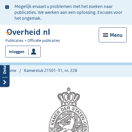
Ter
Mogelijk ervaart u problemen met het zoeken naar
informatie:
publicaties. We werken aan een oplossing. Excuses voor
het ongemak.
Menu
U
Publicaties
Officiële publicaties
bent
Inloggen
nu
hier:
Home
Kamerstuk 21501-31, nr. 228