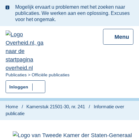
Ter
Mogelijk ervaart u problemen met het zoeken naar
informatie:
publicaties. We werken aan een oplossing. Excuses
voor het ongemak.
Menu
U
Publicaties
Officiële publicaties
bent
Inloggen
nu
hier:
Home
Kamerstuk 21501-30, nr. 241
Informatie over
publicatie