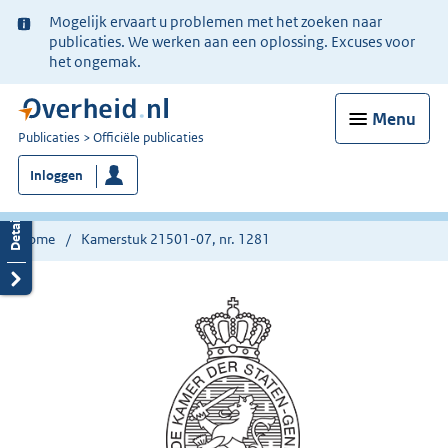
Ter
Mogelijk ervaart u problemen met het zoeken naar
informatie:
publicaties. We werken aan een oplossing. Excuses voor
het ongemak.
Menu
U
Publicaties
Officiële publicaties
bent
Inloggen
nu
hier:
Home
Kamerstuk 21501-07, nr. 1281