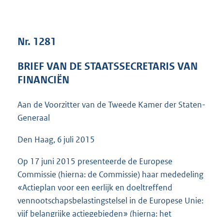
7
1
K
b
Nr. 1281
BRIEF VAN DE STAATSSECRETARIS VAN
FINANCIËN
Aan de Voorzitter van de Tweede Kamer der Staten-
Generaal
Den Haag, 6 juli 2015
Op 17 juni 2015 presenteerde de Europese
Commissie (hierna: de Commissie) haar mededeling
«Actieplan voor een eerlijk en doeltreffend
vennootschapsbelastingstelsel in de Europese Unie:
vijf belangrijke actiegebieden» (hierna: het