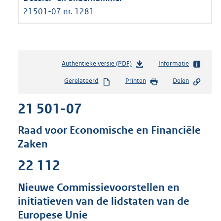
21501-07 nr. 1281
Authentieke versie (PDF)
b
Informatie
e
Gerelateerd
Printen
Delen
s
t
21 501-07
a
n
d
Raad voor Economische en Financiële
s
Zaken
g
r
22 112
o
o
Nieuwe Commissievoorstellen en
t
t
initiatieven van de lidstaten van de
e
Europese Unie
: