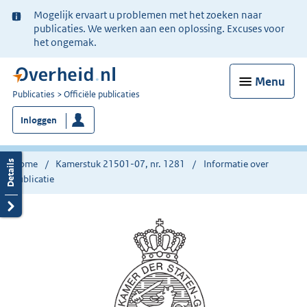
Ter
Mogelijk ervaart u problemen met het zoeken naar
informatie:
publicaties. We werken aan een oplossing. Excuses voor
het ongemak.
Menu
U
Publicaties
Officiële publicaties
bent
Inloggen
nu
hier:
Home
Kamerstuk 21501-07, nr. 1281
Informatie over
publicatie