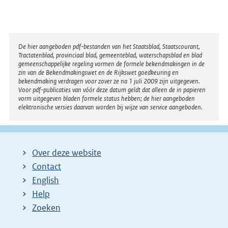
Disclaimer
De hier aangeboden pdf-bestanden van het Staatsblad, Staatscourant,
Tractatenblad, provinciaal blad, gemeenteblad, waterschapsblad en blad
gemeenschappelijke regeling vormen de formele bekendmakingen in de
zin van de Bekendmakingswet en de Rijkswet goedkeuring en
bekendmaking verdragen voor zover ze na 1 juli 2009 zijn uitgegeven.
Voor pdf-publicaties van vóór deze datum geldt dat alleen de in papieren
vorm uitgegeven bladen formele status hebben; de hier aangeboden
elektronische versies daarvan worden bij wijze van service aangeboden.
Over deze website
Contact
English
Help
Zoeken