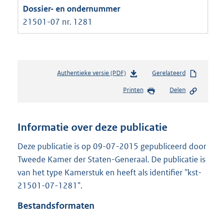
21501-07 nr. 1281
Authentieke versie (PDF)
b
Gerelateerd
e
Printen
Delen
s
t
a
n
Informatie over deze publicatie
d
s
Deze publicatie is op 09-07-2015 gepubliceerd door
g
Tweede Kamer der Staten-Generaal. De publicatie is
r
van het type Kamerstuk en heeft als identifier "kst-
o
21501-07-1281".
o
t
Bestandsformaten
t
e