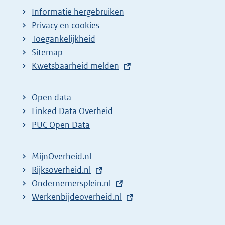
Informatie hergebruiken
Privacy en cookies
Toegankelijkheid
Sitemap
E
Kwetsbaarheid melden
x
t
Open data
e
Linked Data Overheid
r
PUC Open Data
n
e
MijnOverheid.nl
l
E
Rijksoverheid.nl
i
x
E
Ondernemersplein.nl
n
t
x
E
Werkenbijdeoverheid.nl
k
e
t
x
:
r
e
t