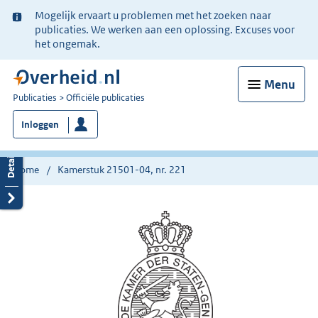
Ter
Mogelijk ervaart u problemen met het zoeken naar
informatie:
publicaties. We werken aan een oplossing. Excuses voor
het ongemak.
Menu
U
Publicaties
Officiële publicaties
bent
Inloggen
nu
hier:
Home
Kamerstuk 21501-04, nr. 221