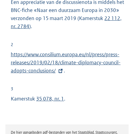
Een appreciatie van de discussienota is middels het
BNC-fiche «Naar een duurzaam Europa in 2030»
verzonden op 15 maart 2019 (Kamerstuk
22 112,
nr. 2784
).
2
E
https://www.consilium.europa.eu/nl/press/press-
x
releases/2019/02/18/climate-diplomacy-council-
t
adopts-conclusions/
.
e
r
3
n
Kamerstuk
35 078, nr. 1
.
e
l
i
n
Disclaimer
De hier aangeboden pdf-bestanden van het Staatsblad, Staatscourant,