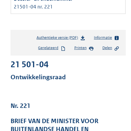
21501-04 nr. 221
Authentieke versie (PDF)
b
Informatie
e
Gerelateerd
Printen
Delen
s
t
21 501-04
a
n
d
Ontwikkelingsraad
s
g
r
o
Nr. 221
o
t
t
BRIEF VAN DE MINISTER VOOR
e
BUITENLANDSE HANDEL EN
: