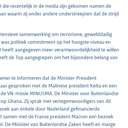
bië die recentelijk in de media zijn gekomen namen de
aan waarin zij onder andere onderstreepten dat de strijd
 intensieve samenwerking om terrorisme, gewelddadig
 was politiek commitment op het hoogste niveau en
U heeft aangegeven meer verantwoordelijkheid te willen
heeft de Top aangegrepen om het bijzondere belang van
mer te informeren dat de Minister-President
daar gesproken met de Malinese president Keïta en een
in de VN-missie MINUSMA. De Minister voor Buitenlandse
op Ghana. Zij sprak met vertegenwoordigers van dit
zoek aan enkele door Nederland gefinancierde
ent samen met de Franse president Macron een bezoek
el. De Minister van Buitenlandse Zaken heeft en marge