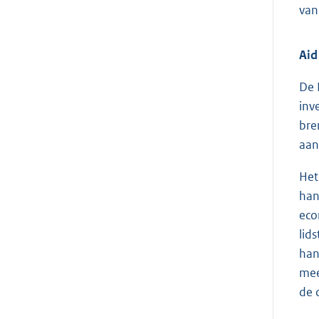
van
Aid
De 
inv
bre
aan
Het
han
eco
lid
han
mee
de 