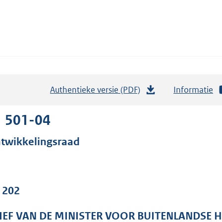
Authentieke versie (PDF)
b
Informatie
e
s
1 501-04
t
twikkelingsraad
a
n
d
s
. 202
g
r
IEF VAN DE MINISTER VOOR BUITENLANDSE 