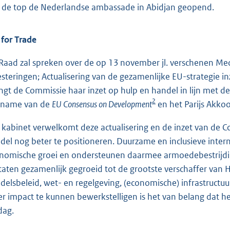
 de top de Nederlandse ambassade in Abidjan geopend.
 for Trade
Raad zal spreken over de op 13 november jl. verschenen Me
esteringen; Actualisering van de gezamenlijke EU-strategie 
ngt de Commissie haar inzet op hulp en handel in lijn met 
2
name van de
EU Consensus on Development
en het Parijs Akkoo
 kabinet verwelkomt deze actualisering en de inzet van de C
del nog beter te positioneren. Duurzame en inclusieve inter
nomische groei en ondersteunen daarmee armoedebestrijding
staten gezamenlijk gegroeid tot de grootste verschaffer van 
delsbeleid, wet- en regelgeving, (economische) infrastruct
r impact te kunnen bewerkstelligen is het van belang dat he
dag.