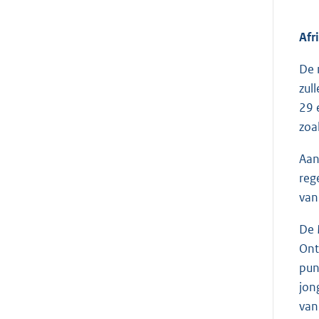
Afr
De 
zul
29 
zoal
Aan
reg
van
De 
Ont
pun
jon
van