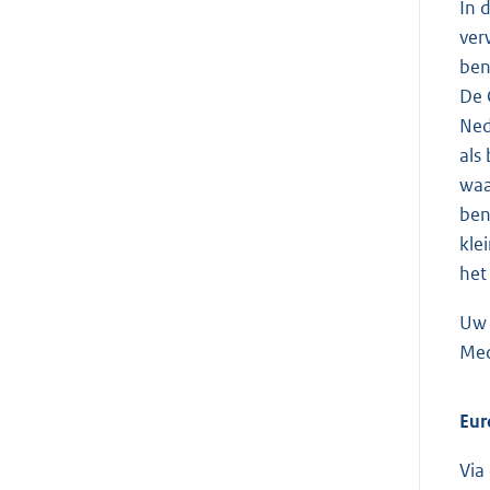
In 
ver
ben
De 
Ned
als
waa
ben
kle
het
Uw 
Med
Eur
Via