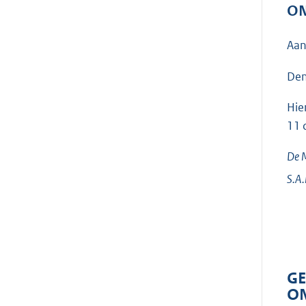
ON
Aan
Den
Hie
11 
De M
S.A
GE
ON