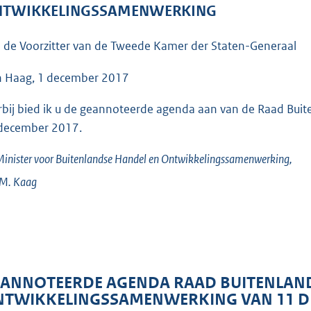
o
TWIKKELINGSSAMENWERKING
o
t
 de Voorzitter van de Tweede Kamer der Staten-Generaal
t
e
 Haag, 1 december 2017
:
rbij bied ik u de geannoteerde agenda aan van de Raad Bu
4
december 2017.
8
K
inister voor Buitenlandse Handel en Ontwikkelingssamenwerking,
b
.M.
Kaag
ANNOTEERDE AGENDA RAAD BUITENLAND
TWIKKELINGSSAMENWERKING VAN 11 D