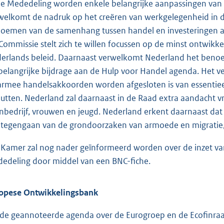
de Mededeling worden enkele belangrijke aanpassingen van 
welkomt de nadruk op het creëren van werkgelegenheid in d
oemen van de samenhang tussen handel en investeringen al
Commissie stelt zich te willen focussen op de minst ontwikkeld
erlands beleid. Daarnaast verwelkomt Nederland het ben
 belangrijke bijdrage aan de Hulp voor Handel agenda. Het ve
rmee handelsakkoorden worden afgesloten is van essentie
utten. Nederland zal daarnaast in de Raad extra aandacht v
inbedrijf, vrouwen en jeugd. Nederland erkent daarnaast dat
 tegengaan van de grondoorzaken van armoede en migratie, 
Kamer zal nog nader geïnformeerd worden over de inzet va
edeling door middel van een BNC-fiche.
opese Ontwikkelingsbank
 de geannoteerde agenda over de Eurogroep en de Ecofinraa