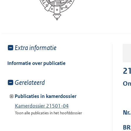
Toon
Extra informatie
meer
van:
Informatie over publicatie
2
Toon
Gerelateerd
On
meer
van:
Publicaties in kamerdossier
Kamerdossier 21501-04
Nr
Toon alle publicaties in het hoofddossier
BR