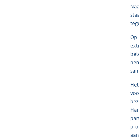
Naa
sta
teg
Op 
ext
bet
nem
sam
Het
voo
bez
Han
par
pro
aan