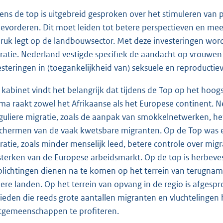
dens de top is uitgebreid gesproken over het stimuleren van 
bevorderen. Dit moet leiden tot betere perspectieven en m
ruk legt op de landbouwsector. Met deze investeringen wo
ratie. Nederland vestigde specifiek de aandacht op vrouwen 
esteringen in (toegankelijkheid van) seksuele en reproducti
 kabinet vindt het belangrijk dat tijdens de Top op het hoogs
ma raakt zowel het Afrikaanse als het Europese continent. N
eguliere migratie, zoals de aanpak van smokkelnetwerken, h
chermen van de vaak kwetsbare migranten. Op de Top was er
ratie, zoals minder menselijk leed, betere controle over mi
sterken van de Europese arbeidsmarkt. Op de top is herbeves
plichtingen dienen na te komen op het terrein van terugname
ere landen. Op het terrein van opvang in de regio is afgespr
ieden die reeds grote aantallen migranten en vluchtelingen 
tgemeenschappen te profiteren.