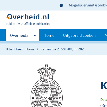
Ter
Mogelijk ervaart u prob
informatie:
U
Publicaties
Officiële publicaties
bent
Primaire
nu
Andere
Overheid.nl
Home
Uitgebreid zoeken
M
hier:
sites
navigatie
binnen
U bent hier:
Home
Kamerstuk 21501-04, nr. 202
K
Dat
06-