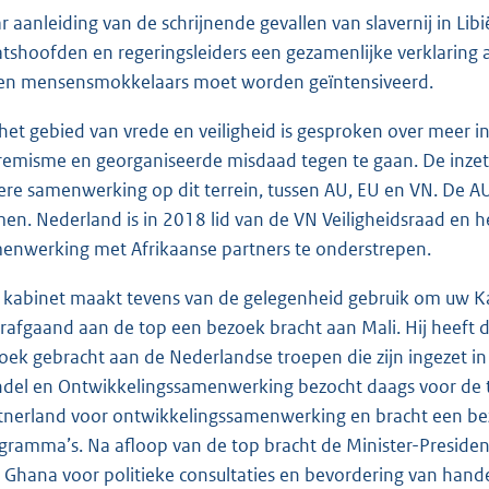
r aanleiding van de schrijnende gevallen van slavernij in Li
atshoofden en regeringsleiders een gezamenlijke verklaring 
en mensensmokkelaars moet worden geïntensiveerd.
het gebied van vrede en veiligheid is gesproken over meer
remisme en georganiseerde misdaad tegen te gaan. De inzet
ere samenwerking op dit terrein, tussen AU, EU en VN. De A
en. Nederland is in 2018 lid van de VN Veiligheidsraad en 
enwerking met Afrikaanse partners te onderstrepen.
 kabinet maakt tevens van de gelegenheid gebruik om uw Ka
rafgaand aan de top een bezoek bracht aan Mali. Hij heeft 
oek gebracht aan de Nederlandse troepen die zijn ingezet 
del en Ontwikkelingssamenwerking bezocht daags voor de t
tnerland voor ontwikkelingssamenwerking en bracht een be
gramma’s. Na afloop van de top bracht de Minister-Presid
 Ghana voor politieke consultaties en bevordering van hand