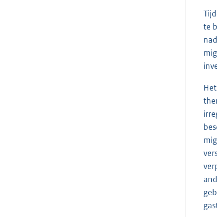
Tij
te 
nad
mig
inv
Het
the
irr
bes
mig
ver
ver
and
geb
gas