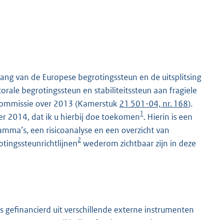
ng van de Europese begrotingssteun en de uitsplitsing
rale begrotingssteun en stabiliteitssteun aan fragiele
 Commissie over 2013 (Kamerstuk
21 501-04, nr. 168
).
1
r 2014, dat ik u hierbij doe toekomen
. Hierin is een
mma’s, een risicoanalyse en een overzicht van
2
otingssteunrichtlijnen
wederom zichtbaar zijn in deze
s gefinancierd uit verschillende externe instrumenten