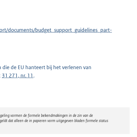
port/documents/budget_support_guidelines_part-
die de EU hanteert bij het verlenen van
k
31 271, nr. 11
.
regeling vormen de formele bekendmakingen in de zin van de
eldt dat alleen de in papieren vorm uitgegeven bladen formele status