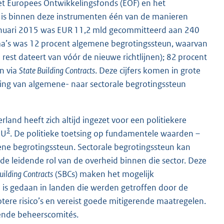
et Europees Ontwikkelingsfonds (EOF) en het
 is binnen deze instrumenten één van de manieren
anuari 2015 was EUR 11,2 mld gecommitteerd aan 240
a’s was 12 procent algemene begrotingssteun, waarvan
 rest dateert van vóór de nieuwe richtlijnen); 82 procent
un via
State Building Contracts
. Deze cijfers komen in grote
ng van algemene- naar sectorale begrotingssteun
land heeft zich altijd ingezet voor een politiekere
3
EU
. De politieke toetsing op fundamentele waarden –
mene begrotingssteun. Sectorale begrotingssteun kan
de leidende rol van de overheid binnen die sector. Deze
uilding Contracts
(SBCs) maken het mogelijk
eld is gedaan in landen die werden getroffen door de
rotere risico’s en vereist goede mitigerende maatregelen.
fende beheerscomités.