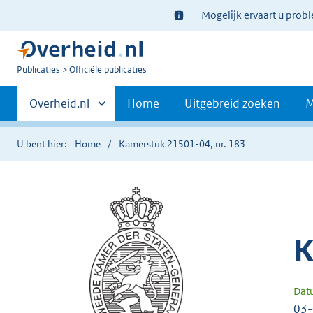
Ter
Mogelijk ervaart u prob
informatie:
U
Publicaties
Officiële publicaties
bent
Primaire
nu
Andere
Overheid.nl
Home
Uitgebreid zoeken
M
hier:
sites
navigatie
binnen
U bent hier:
Home
Kamerstuk 21501-04, nr. 183
K
Dat
03-