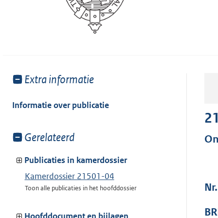
Toon
Extra informatie
meer
van:
Informatie over publicatie
2
Toon
Gerelateerd
On
meer
van:
Publicaties in kamerdossier
Kamerdossier 21501-04
Nr
Toon alle publicaties in het hoofddossier
BR
Hoofddocument en bijlagen