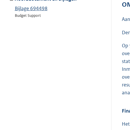
ON
Bijlage 694498
Budget Support
Aan
Den
Op 
ove
sta
Inm
ove
res
ana
Fin
Het