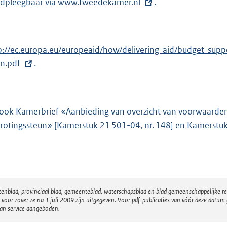
dpleegbaar via
E
www.tweedekamer.nl
.
x
t
e
p://ec.europa.eu/europeaid/how/delivering-aid/budget-sup
r
n.pdf
.
n
e
l
 ook Kamerbrief «Aanbieding van overzicht van voorwaarden 
i
rotingssteun» [Kamerstuk
21 501-04, nr. 148
] en Kamerstu
n
k
:
atenblad, provinciaal blad, gemeenteblad, waterschapsblad en blad gemeenschappelijke 
 zover ze na 1 juli 2009 zijn uitgegeven. Voor pdf-publicaties van vóór deze datum g
van service aangeboden.