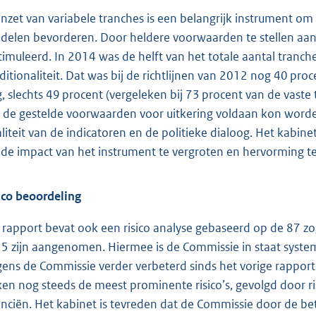
inzet van variabele tranches is een belangrijk instrument o
delen bevorderen. Door heldere voorwaarden te stellen aan
timuleerd. In 2014 was de helft van het totale aantal tranch
ditionaliteit. Dat was bij de richtlijnen van 2012 nog 40 proc
g, slechts 49 procent (vergeleken bij 73 procent van de vaste tr
 de gestelde voorwaarden voor uitkering voldaan kon worde
liteit van de indicatoren en de politieke dialoog. Het kabin
de impact van het instrument te vergroten en hervorming te
ico beoordeling
 rapport bevat ook een risico analyse gebaseerd op de 87 
5 zijn aangenomen. Hiermee is de Commissie in staat systemat
gens de Commissie verder verbeterd sinds het vorige rapport 
jken nog steeds de meest prominente risico’s, gevolgd door ri
anciën. Het kabinet is tevreden dat de Commissie door de beter