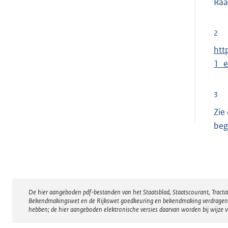
Raa
2
E
htt
x
1_e
t
e
3
r
Zie
n
beg
e
l
i
n
k
De hier aangeboden pdf-bestanden van het Staatsblad, Staatscourant, Tract
Disclaimer
:
Bekendmakingswet en de Rijkswet goedkeuring en bekendmaking verdragen voor
hebben; de hier aangeboden elektronische versies daarvan worden bij wijze 