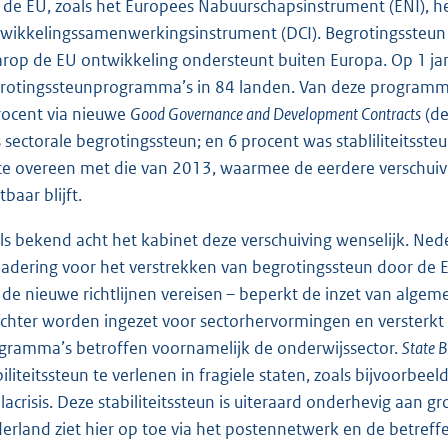
 de EU, zoals het Europees Nabuurschapsinstrument (ENI), h
wikkelingssamenwerkingsinstrument (DCI). Begrotingssteun
rop de EU ontwikkeling ondersteunt buiten Europa. Op 1 j
rotingssteunprogramma’s in 84 landen. Van deze programm
rocent via nieuwe
Good Governance and Development Contracts
(de
 sectorale begrotingssteun; en 6 procent was stabliliteitsste
e overeen met die van 2013, waarmee de eerdere verschuivi
tbaar blijft.
ls bekend acht het kabinet deze verschuiving wenselijk. Neder
adering voor het verstrekken van begrotingssteun door de 
 de nieuwe richtlijnen vereisen – beperkt de inzet van alge
ichter worden ingezet voor sectorhervormingen en versterkt 
gramma’s betroffen voornamelijk de onderwijssector.
State B
biliteitssteun te verlenen in fragiele staten, zoals bijvoorbe
lacrisis. Deze stabiliteitssteun is uiteraard onderhevig aan g
erland ziet hier op toe via het postennetwerk en de betref