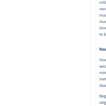
mit
van
maa
mac
ter
te 
Res
Hoe
wed
min
met
daa
Beg
uit