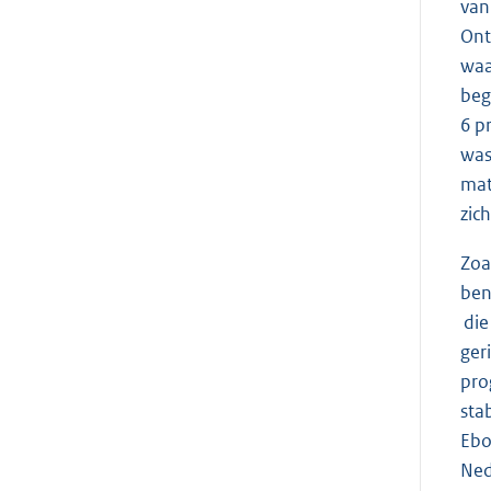
van
Ont
waa
beg
6 p
was
mat
zich
Zoa
ben
die
ger
pro
sta
Ebo
Ned