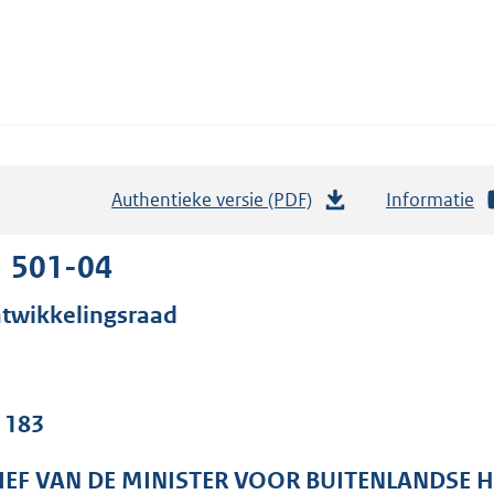
Authentieke versie (PDF)
b
Informatie
e
s
1 501-04
t
twikkelingsraad
a
n
d
s
. 183
g
r
IEF VAN DE MINISTER VOOR BUITENLANDSE 