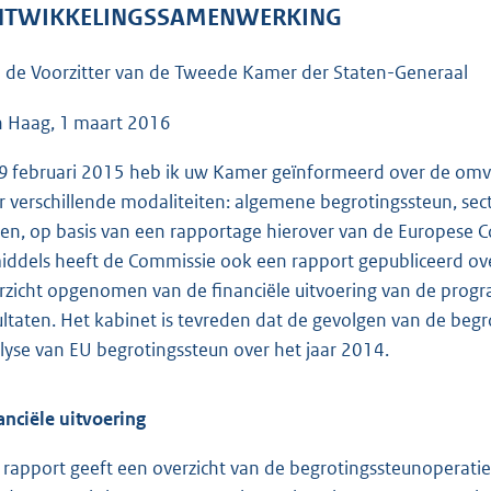
o
TWIKKELINGSSAMENWERKING
o
t
 de Voorzitter van de Tweede Kamer der Staten-Generaal
t
e
 Haag, 1 maart 2016
:
9 februari 2015 heb ik uw Kamer geïnformeerd over de omva
4
r verschillende modaliteiten: algemene begrotingssteun, secto
6
ten, op basis van een rapportage hierover van de Europese
K
iddels heeft de Commissie ook een rapport gepubliceerd ove
b
rzicht opgenomen van de financiële uitvoering van de progra
ultaten. Het kabinet is tevreden dat de gevolgen van de begr
lyse van EU begrotingssteun over het jaar 2014.
anciële uitvoering
 rapport geeft een overzicht van de begrotingssteunoperatie