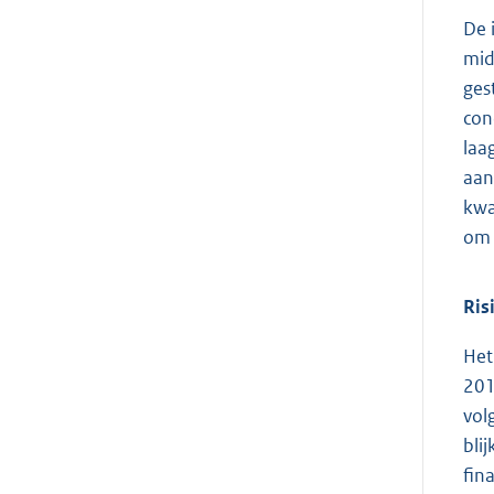
De 
mid
ges
con
laa
aan
kwa
om 
Ris
Het
201
vol
bli
fin