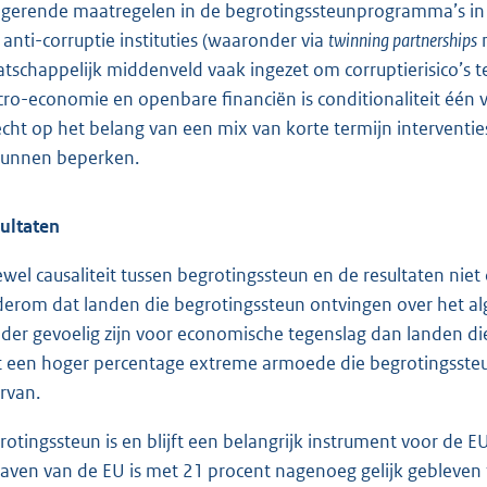
igerende maatregelen in de begrotingssteunprogramma’s in
 anti-corruptie instituties (waaronder via
twinning partnerships
m
tschappelijk middenveld vaak ingezet om corruptierisico’s te
ro-economie en openbare financiën is conditionaliteit één v
echt op het belang van een mix van korte termijn interventie
kunnen beperken.
ultaten
wel causaliteit tussen begrotingssteun en de resultaten niet
erom dat landen die begrotingssteun ontvingen over het a
der gevoelig zijn voor economische tegenslag dan landen di
 een hoger percentage extreme armoede die begrotingssteun 
rvan.
rotingssteun is en blijft een belangrijk instrument voor de 
gaven van de EU is met 21 procent nagenoeg gelijk gebleven 