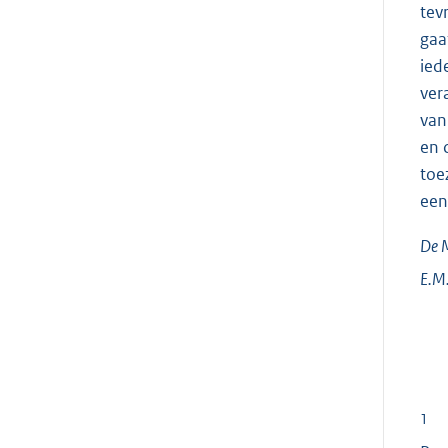
tev
gaa
ied
ver
van
en 
toe
een
De M
E.M.
1