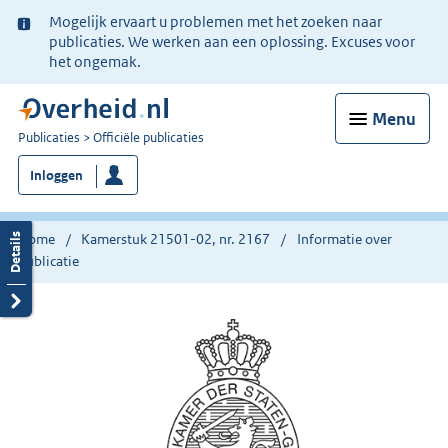
Ter
Mogelijk ervaart u problemen met het zoeken naar
informatie:
publicaties. We werken aan een oplossing. Excuses voor
het ongemak.
Menu
U
Publicaties
Officiële publicaties
bent
Inloggen
nu
hier:
Home
Kamerstuk 21501-02, nr. 2167
Informatie over
publicatie