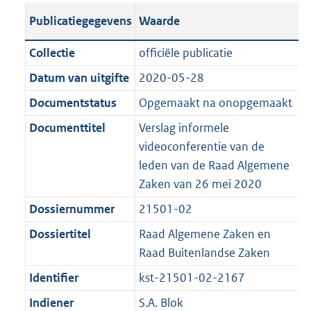
t
s
a
c
i
l
e
t
t
o
Publicatiegegevens
Waarde
a
t
t
a
c
i
:
e
t
t
n
a
i
t
a
c
4
:
e
t
Collectie
officiële publicatie
d
n
e
i
t
a
8
1
:
e
Datum van uitgifte
2020-05-28
s
d
i
e
i
t
K
0
1
:
g
s
Documentstatus
Opgemaakt na onopgemaakt
n
i
e
i
b
K
2
1
r
g
f
n
i
e
b
K
7
Documenttitel
Verslag informele
o
r
o
f
n
i
b
K
videoconferentie van de
o
o
r
o
f
n
b
leden van de Raad Algemene
t
o
m
r
o
f
Zaken van 26 mei 2020
t
t
a
m
r
o
Dossiernummer
21501-02
e
t
a
a
m
r
:
e
Dossiertitel
Raad Algemene Zaken en
t
a
a
m
2
:
Raad Buitenlandse Zaken
t
a
a
K
2
t
a
Identifier
kst-21501-02-2167
b
K
t
Indiener
S.A. Blok
b