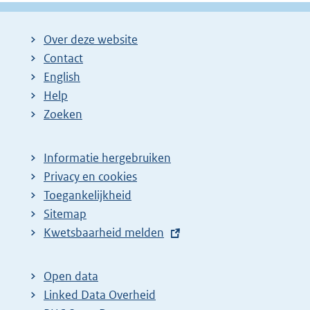
Over deze website
Contact
English
Help
Zoeken
Informatie hergebruiken
Privacy en cookies
Toegankelijkheid
Sitemap
E
Kwetsbaarheid melden
x
t
Open data
e
Linked Data Overheid
r