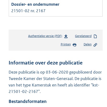
21501-02 nr. 2167
Authentieke versie (PDF)
b
Gerelateerd
e
Printen
Delen
s
t
a
n
Informatie over deze publicatie
d
s
Deze publicatie is op 03-06-2020 gepubliceerd door
g
Tweede Kamer der Staten-Generaal. De publicatie is
r
van het type Kamerstuk en heeft als identifier "kst-
o
21501-02-2167".
o
t
Bestandsformaten
t
e