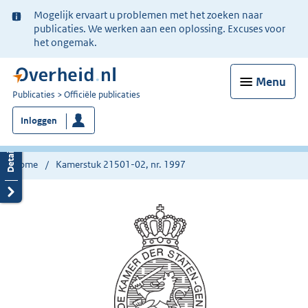
Ter
Mogelijk ervaart u problemen met het zoeken naar
informatie:
publicaties. We werken aan een oplossing. Excuses voor
het ongemak.
Menu
U
Publicaties
Officiële publicaties
bent
Inloggen
nu
hier:
Home
Kamerstuk 21501-02, nr. 1997