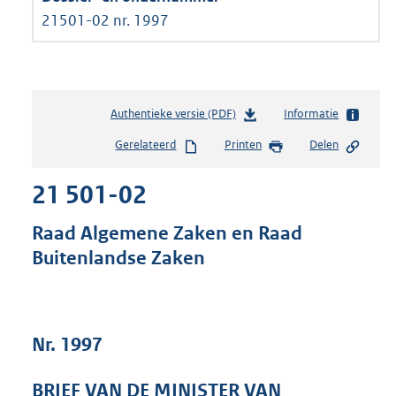
21501-02 nr. 1997
Authentieke versie (PDF)
b
Informatie
e
Gerelateerd
Printen
Delen
s
t
21 501-02
a
n
d
Raad Algemene Zaken en Raad
s
Buitenlandse Zaken
g
r
o
o
t
Nr. 1997
t
e
BRIEF VAN DE MINISTER VAN
: