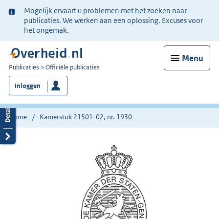
Ter
Mogelijk ervaart u problemen met het zoeken naar
informatie:
publicaties. We werken aan een oplossing. Excuses voor
het ongemak.
Menu
U
Publicaties
Officiële publicaties
bent
Inloggen
nu
hier:
Home
Kamerstuk 21501-02, nr. 1930