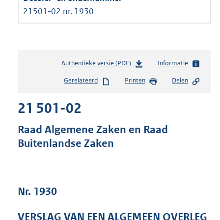
21501-02 nr. 1930
Authentieke versie (PDF)
b
Informatie
e
Gerelateerd
Printen
Delen
s
t
21 501-02
a
n
d
Raad Algemene Zaken en Raad
s
Buitenlandse Zaken
g
r
o
o
t
Nr. 1930
t
e
VERSLAG VAN EEN ALGEMEEN OVERLEG
: