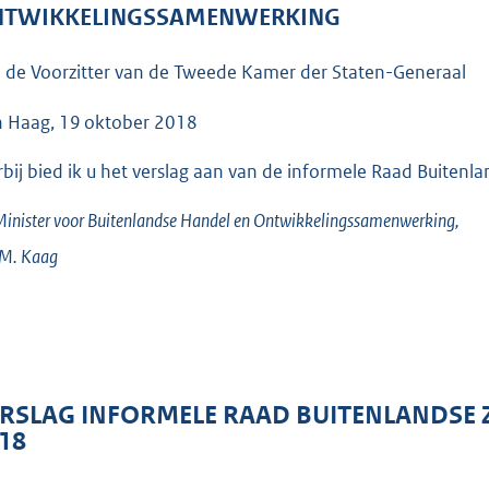
o
TWIKKELINGSSAMENWERKING
o
t
 de Voorzitter van de Tweede Kamer der Staten-Generaal
t
e
 Haag, 19 oktober 2018
:
rbij bied ik u het verslag aan van de informele Raad Buiten
4
9
inister voor Buitenlandse Handel en Ontwikkelingssamenwerking,
K
.M.
Kaag
b
RSLAG INFORMELE RAAD BUITENLANDSE 
18