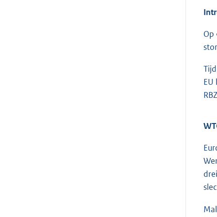
Int
Op 
sto
Tij
EU 
RBZ
WTO
Eur
Wer
dre
sle
Mal