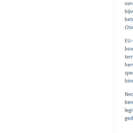
van
bij
bet
Chi
EU-
bov
ter
her
spe
bin
Ned
ben
leg
ged