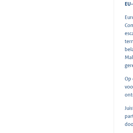
EU-
Eur
Com
esc
ter
bel
Mal
ger
Op 
voo
ont
Jui
par
doo