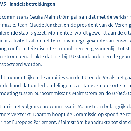
VS Handelsbetrekkingen
ocommissaris Cecilia Malmström gaf aan dat met de verklarin
missie, Jean-Claude Juncker, en de president van de Vereni
alerende stap is gezet. Momenteel wordt gewerkt aan de uitv
mijn activiteit zal op het terrein van regelgevende samenwer
ang conformiteitseisen te stroomlijnen en gezamenlijk tot 
mström benadrukte dat hierbij EU-standaarden en de gebru
especteerd worden.
dit moment lijken de ambities van de EU en de VS als het gaat 
r de hand dat onderhandelingen over tarieven op korte term
moeting tussen eurocommissaris Malmström en de
United Sta
st nu is het volgens eurocommissaris Malmström belangrijk 
tners versterkt. Daarom hoopt de Commissie op spoedige rat
r het Europees Parlement. Malmström benadrukte tot slot dat 