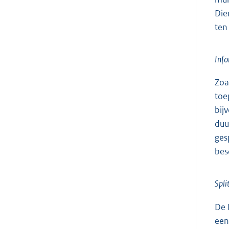
Die
ten
Info
Zoa
toe
bij
duu
ges
bes
Spli
De 
een