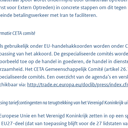
nst voor Extern Optreden) in concrete stappen om dit tegen 
 einde betalingsverkeer met Iran te faciliteren.
rmatie CETA comité
ls gebruikelijk onder EU-handelsakkoorden worden onder CE
passing van het akkoord. De gespecialiseerde comités worde
voorbeeld toe op de handel in goederen, de handel in diens
rzaamheid. Het CETA Gemeenschappelijk Comité (artikel 26.
pecialiseerde comités. Een overzicht van de agenda’s en vers
chikbaar via:
E
http://trade.ec.europa.eu/doclib/press/index.
x
t
tsing tariefcontingenten na terugtrekking van het Verenigd Koninkrijk u
e
r
Europese Unie en het Verenigd Koninkrijk zetten in op een sp
n
 EU27-deel (dat van toepassing blijft voor de 27 lidstaten 