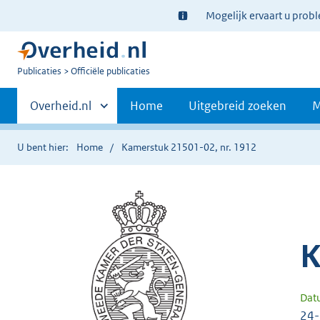
Ter
Mogelijk ervaart u prob
informatie:
U
Publicaties
Officiële publicaties
bent
Primaire
nu
Andere
Overheid.nl
Home
Uitgebreid zoeken
M
hier:
sites
navigatie
binnen
U bent hier:
Home
Kamerstuk 21501-02, nr. 1912
K
Dat
24-