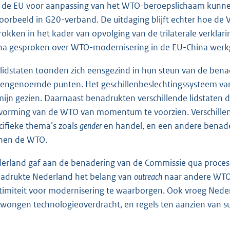
 de EU voor aanpassing van het WTO-beroepslichaam kunne
voorbeeld in G20-verband. De uitdaging blijft echter hoe de 
rokken in het kader van opvolging van de trilaterale verkla
na gesproken over WTO-modernisering in de EU-China werk
lidstaten toonden zich eensgezind in hun steun van de be
engenoemde punten. Het geschillenbeslechtingssysteem van d
mijn gezien. Daarnaast benadrukten verschillende lidstaten 
vorming van de WTO van momentum te voorzien. Verschillen
cifieke thema’s zoals
gender
en handel, en een andere benade
nen de WTO.
erland gaf aan de benadering van de Commissie qua proces e
adrukte Nederland het belang van
outreach
naar andere WTO-
itimiteit voor modernisering te waarborgen. Ook vroeg Ned
wongen technologieoverdracht, en regels ten aanzien van sub