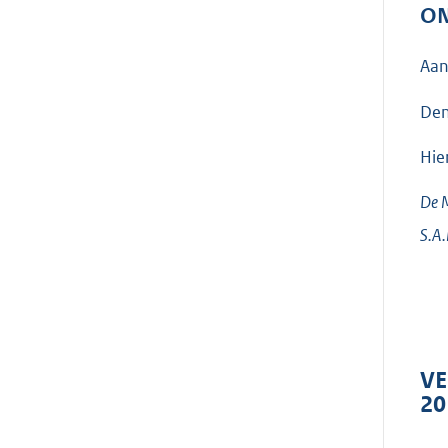
ON
Aan
Den
Hie
De M
S.A
VE
20