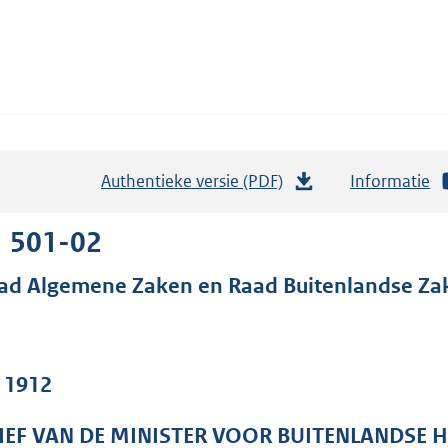
Authentieke versie (PDF)
b
Informatie
e
s
1 501-02
t
ad Algemene Zaken en Raad Buitenlandse Za
a
n
d
s
. 1912
g
r
IEF VAN DE MINISTER VOOR BUITENLANDSE 