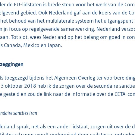
er de EU-lidstaten is brede steun voor het werk van de Co
elgevend gebied. Ook Nederland gaf aan de koers van de Co
 het behoud van het multilaterale systeem het uitgangspunt 
mijn focus op regelgevende samenwerking. Nederland verzoch
gaan. Tot slot, wees Nederland op het belang om goed in co
ls Canada, Mexico en Japan.
zeggingen
ls toegezegd tijdens het Algemeen Overleg ter voorbereidin
 3 oktober 2018 heb ik de zorgen over de secundaire sanctie
e gesteld en zou de link naar de informatie over de CETA-c
ndaire sancties Iran
erland sprak, net als een ander lidstaat, zorgen uit over de
tilateraal spoor wordt ondermijnd door unilateraal optred