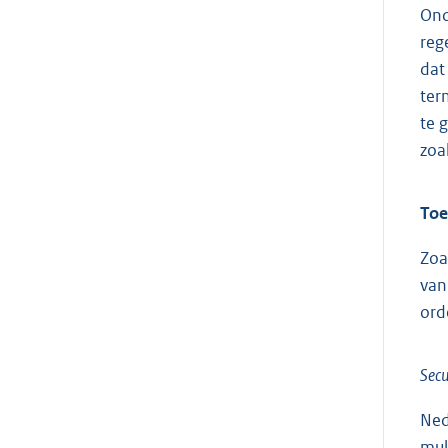
Ond
reg
dat
ter
te 
zoa
Toe
Zoa
van
ord
Secu
Ned
mul