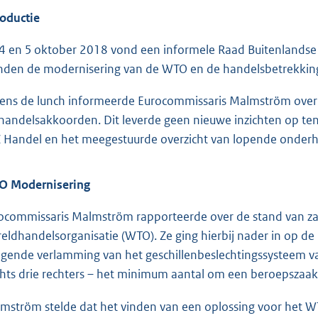
roductie
4 en 5 oktober 2018 vond een informele Raad Buitenlandse 
nden de modernisering van de WTO en de handelsbetrekking
dens de lunch informeerde Eurocommissaris Malmström over
handelsakkoorden. Dit leverde geen nieuwe inzichten op te
 Handel en het meegestuurde overzicht van lopende onder
 Modernisering
ocommissaris Malmström rapporteerde over de stand van z
eldhandelsorganisatie (WTO). Ze ging hierbij nader in op d
igende verlamming van het geschillenbeslechtingssysteem 
chts drie rechters – het minimum aantal om een beroepszaa
mström stelde dat het vinden van een oplossing voor het W