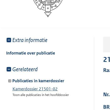
Toon
Extra informatie
meer
van:
Informatie over publicatie
2
Toon
Gerelateerd
Ra
meer
van:
Publicaties in kamerdossier
Kamerdossier 21501-02
Nr
Toon alle publicaties in het hoofddossier
BR