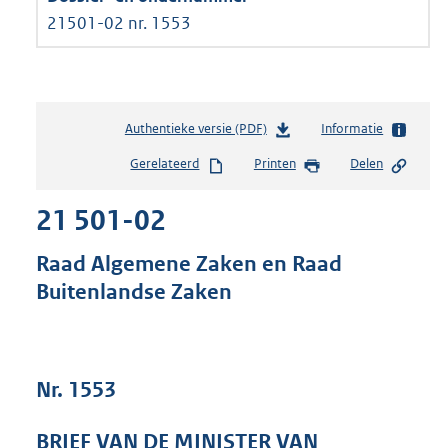
21501-02 nr. 1553
Authentieke versie (PDF)
b
Informatie
e
Gerelateerd
Printen
Delen
s
t
21 501-02
a
n
d
Raad Algemene Zaken en Raad
s
Buitenlandse Zaken
g
r
o
o
t
Nr. 1553
t
e
BRIEF VAN DE MINISTER VAN
: