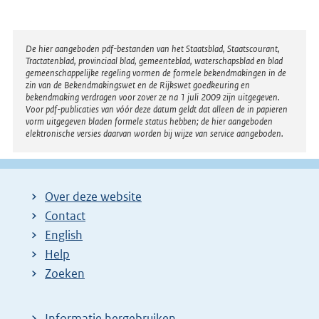
Disclaimer
De hier aangeboden pdf-bestanden van het Staatsblad, Staatscourant,
Tractatenblad, provinciaal blad, gemeenteblad, waterschapsblad en blad
gemeenschappelijke regeling vormen de formele bekendmakingen in de
zin van de Bekendmakingswet en de Rijkswet goedkeuring en
bekendmaking verdragen voor zover ze na 1 juli 2009 zijn uitgegeven.
Voor pdf-publicaties van vóór deze datum geldt dat alleen de in papieren
vorm uitgegeven bladen formele status hebben; de hier aangeboden
elektronische versies daarvan worden bij wijze van service aangeboden.
Over deze website
Contact
English
Help
Zoeken
Informatie hergebruiken