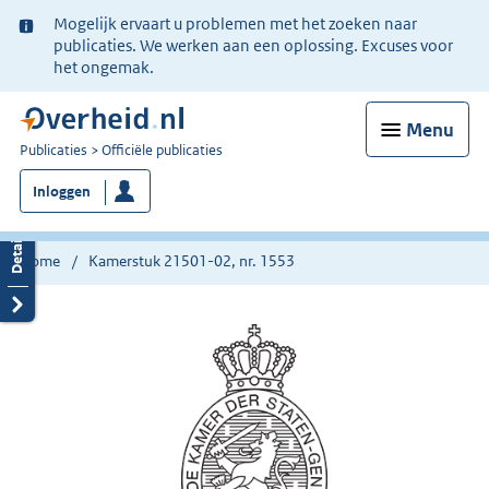
Ter
Mogelijk ervaart u problemen met het zoeken naar
informatie:
publicaties. We werken aan een oplossing. Excuses voor
het ongemak.
Menu
U
Publicaties
Officiële publicaties
bent
Inloggen
nu
hier:
Home
Kamerstuk 21501-02, nr. 1553