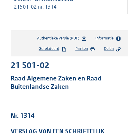
21501-02 nr. 1314
Authentieke versie (PDF)
b
Informatie
e
Gerelateerd
Printen
Delen
s
t
21 501-02
a
n
d
Raad Algemene Zaken en Raad
s
Buitenlandse Zaken
g
r
o
o
t
Nr. 1314
t
e
VERSLAG VAN EEN SCHRIFTELIJK
: