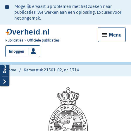
Ter
Mogelijk ervaart u problemen met het zoeken naar
informatie:
publicaties. We werken aan een oplossing. Excuses voor
het ongemak.
Menu
U
Publicaties
Officiële publicaties
bent
Inloggen
nu
hier:
Home
Kamerstuk 21501-02, nr. 1314