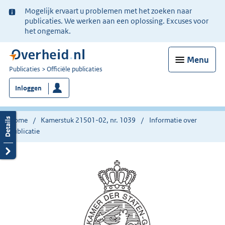
Ter
Mogelijk ervaart u problemen met het zoeken naar
informatie:
publicaties. We werken aan een oplossing. Excuses voor
het ongemak.
Menu
U
Publicaties
Officiële publicaties
bent
Inloggen
nu
hier:
Home
Kamerstuk 21501-02, nr. 1039
Informatie over
publicatie