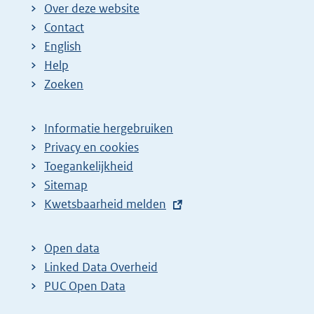
Over deze website
Contact
English
Help
Zoeken
Informatie hergebruiken
Privacy en cookies
Toegankelijkheid
Sitemap
E
Kwetsbaarheid melden
x
t
Open data
e
Linked Data Overheid
r
PUC Open Data
n