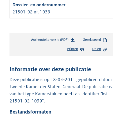
21501-02 nr. 1039
Authentieke versie (PDF)
b
Gerelateerd
e
Printen
Delen
s
t
a
n
Informatie over deze publicatie
d
s
Deze publicatie is op 18-03-2011 gepubliceerd door
g
Tweede Kamer der Staten-Generaal. De publicatie is
r
van het type Kamerstuk en heeft als identifier "kst-
o
21501-02-1039".
o
t
Bestandsformaten
t
e