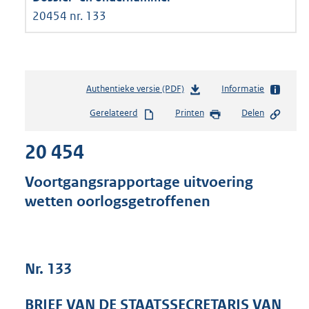
20454 nr. 133
Authentieke versie (PDF)
b
Informatie
e
Gerelateerd
Printen
Delen
s
t
20 454
a
n
d
Voortgangsrapportage uitvoering
s
wetten oorlogsgetroffenen
g
r
o
o
t
Nr. 133
t
e
BRIEF VAN DE STAATSSECRETARIS VAN
: