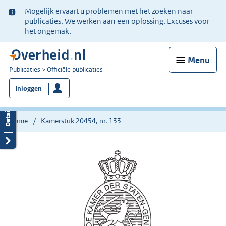
Ter
Mogelijk ervaart u problemen met het zoeken naar
informatie:
publicaties. We werken aan een oplossing. Excuses voor
het ongemak.
Menu
U
Publicaties
Officiële publicaties
bent
Inloggen
nu
hier:
Home
Kamerstuk 20454, nr. 133