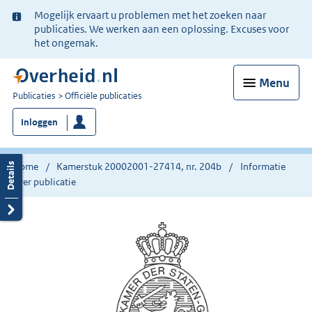
Ter
Mogelijk ervaart u problemen met het zoeken naar
informatie:
publicaties. We werken aan een oplossing. Excuses voor
het ongemak.
Menu
U
Publicaties
Officiële publicaties
bent
Inloggen
nu
hier:
Home
Kamerstuk 20002001-27414, nr. 204b
Informatie
over publicatie