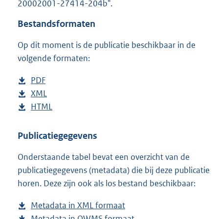
20002001-27414-204b".
o
t
Bestandsformaten
t
e
Op dit moment is de publicatie beschikbaar in de
:
3
volgende formaten:
2
K
D
PDF
b
b
o
D
XML
e
b
w
o
D
HTML
s
e
b
n
w
o
t
s
e
l
n
w
a
t
s
Publicatiegegevens
o
l
n
n
a
t
Onderstaande tabel bevat een overzicht van de
a
o
l
d
n
a
publicatiegegevens (metadata) die bij deze publicatie
d
a
o
s
d
n
horen. Deze zijn ook als los bestand beschikbaar:
p
d
a
g
s
d
u
p
d
r
g
s
Metadata in XML formaat
b
b
u
p
o
r
g
Metadata in OWMS formaat
e
b