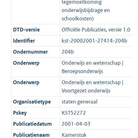
tegemoetkoming
b
K
t
onderwijsbijdrage en
b
schoolkosten)
DTD-versie
Officiële Publicaties, versie 1.0
Identifier
kst-20002001-27414-204b
Ondernummer
204b
Onderwerp
Onderwijs en wetenschap |
Beroepsonderwijs
Onderwerp
Onderwijs en wetenschap |
Voortgezet onderwijs
Organisatietype
staten generaal
Pskey
KST52272
Publicatiedatum
2001-04-03
Publicatienaam
Kamerstuk