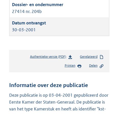
27414 nr. 204b
30-03-2001
Authentieke versie (PDF)
b
Gerelateerd
e
Printen
Delen
s
t
a
n
Informatie over deze publicatie
d
s
Deze publicatie is op 03-04-2001 gepubliceerd door
g
Eerste Kamer der Staten-Generaal. De publicatie is
r
van het type Kamerstuk en heeft als identifier "kst-
o